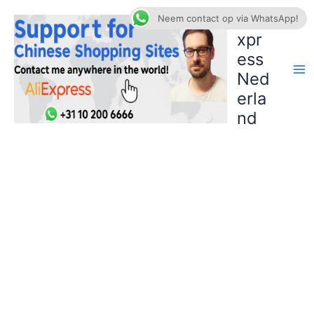
Ga
AliE
Neem contact op via WhatsApp!
naar
xpr
de
ess
inhoud
Ned
erla
nd