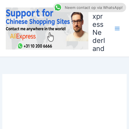
Ga
AliE
Neem contact op via WhatsApp!
naar
xpr
de
ess
inhoud
Ne
derl
and