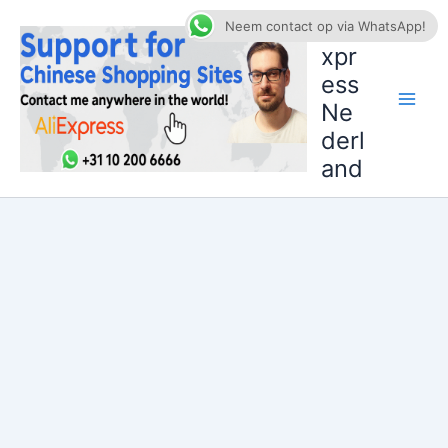
Ga
AliE
Neem contact op via WhatsApp!
naar
xpr
de
ess
inhoud
Ne
derl
and