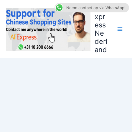
Ga
AliE
Neem contact op via WhatsApp!
naar
xpr
de
ess
inhoud
Ne
derl
and