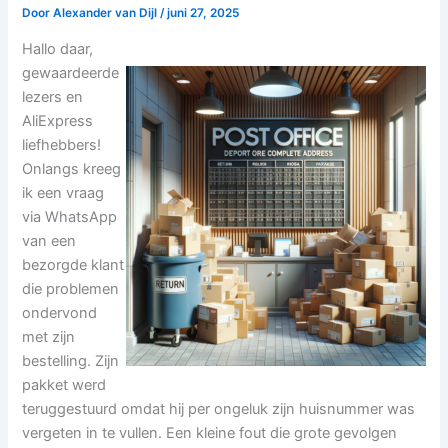
Door
Alexander van Dijl
/
juni 27, 2025
Hallo daar,
gewaardeerde
lezers en
AliExpress
liefhebbers!
Onlangs kreeg
ik een vraag
via WhatsApp
van een
bezorgde klant
die problemen
ondervond
met zijn
bestelling. Zijn
pakket werd
teruggestuurd omdat hij per ongeluk zijn huisnummer was
vergeten in te vullen. Een kleine fout die grote gevolgen