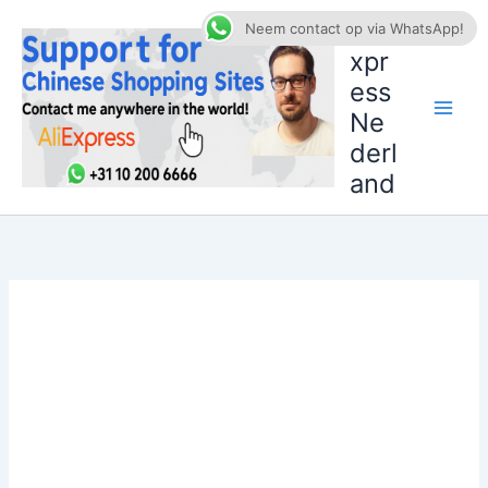
Ga
AliE
Neem contact op via WhatsApp!
naar
xpr
de
ess
inhoud
Ne
derl
and