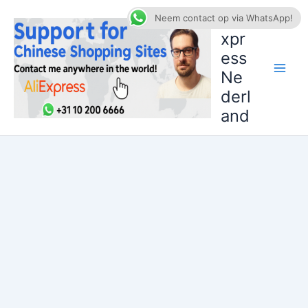
Ga
AliE
Neem contact op via WhatsApp!
naar
xpr
de
ess
inhoud
Ne
derl
and