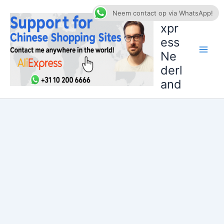
Ga
AliE
Neem contact op via WhatsApp!
naar
xpr
de
ess
inhoud
Ne
derl
and