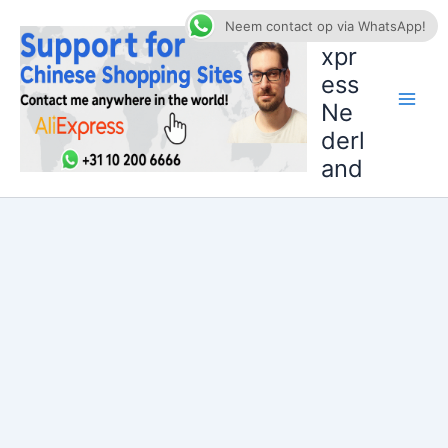
Ga
AliE
Neem contact op via WhatsApp!
naar
xpr
de
ess
inhoud
Ne
derl
and