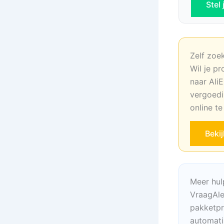
Stel
Zelf zoe
Wil je pr
naar AliE
vergoedi
online t
Beki
Meer hul
VraagAle
pakketpr
automati