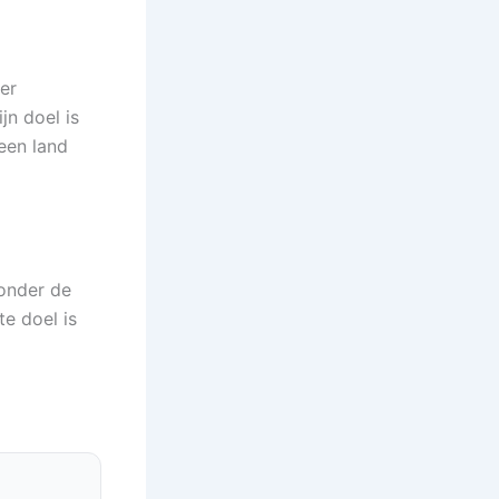
er
jn doel is
een land
 onder de
te doel is