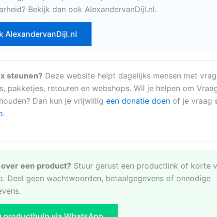
arheid? Bekijk dan ook AlexandervanDijl.nl.
k AlexandervanDijl.nl
x steunen?
Deze website helpt dagelijks mensen met vrag
s, pakketjes, retouren en webshops. Wil je helpen om Vraa
 houden? Dan kun je vrijwillig
een donatie doen
of je vraag s
p
.
e over een product?
Stuur gerust een productlink of korte 
. Deel geen wachtwoorden, betaalgegevens of onnodige
evens.
g producthulp via WhatsApp