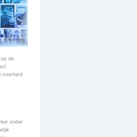
j op de
ct.
e overheid
hter onder
elijk