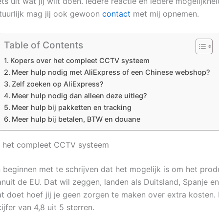
ts uit wat jij wilt doen. Iedere reactie en iedere mogelijkhei
uurlijk mag jij ook gewoon
contact
met mij opnemen.
Table of Contents
Kopers over het compleet CCTV systeem
Meer hulp nodig met AliExpress of een Chinese webshop?
Zelf zoeken op AliExpress?
Meer hulp nodig dan alleen deze uitleg?
Meer hulp bij pakketten en tracking
Meer hulp bij betalen, BTW en douane
r het compleet CCTV systeem
n beginnen met te schrijven dat het mogelijk is om het produ
nuit de EU. Dat wil zeggen, landen als Duitsland, Spanje en 
at doet hoef jij je geen zorgen te maken over extra kosten.
jfer van 4,8 uit 5 sterren.