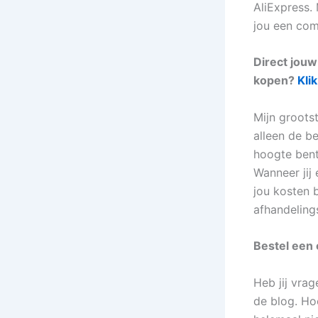
AliExpress. 
jou een com
Direct jou
kopen?
Klik
Mijn groots
alleen de b
hoogte ben
Wanneer jij
jou kosten 
afhandeling
Bestel een
Heb jij vra
de blog. Hoe