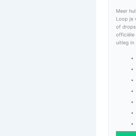
Meer hul
Loop je 
of drops
officiël
uitleg i