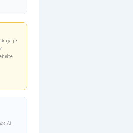
nk ga je
ne
ebsite
et AI,