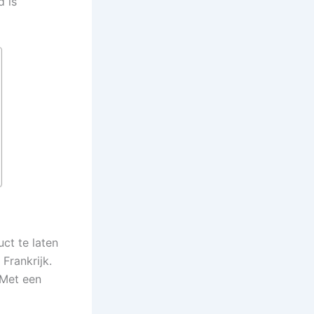
d is
ct te laten
Frankrijk.
 Met een