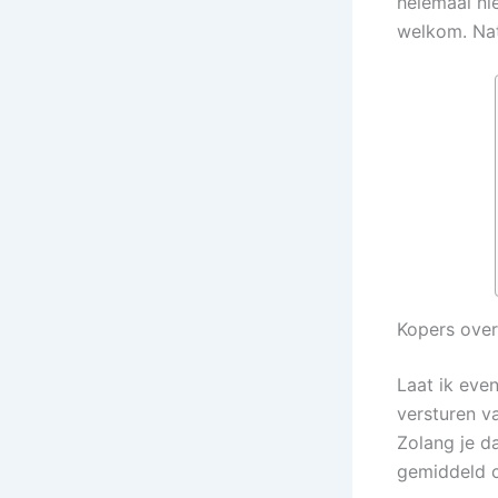
helemaal nie
welkom. Nat
Kopers ove
Laat ik eve
versturen va
Zolang je d
gemiddeld ci