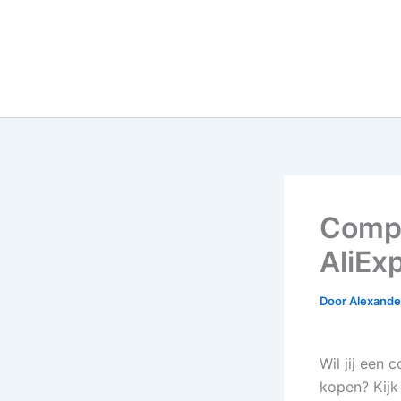
Compl
AliEx
Door
Alexander
Wil jij een
kopen? Kijk 