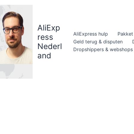
AliExp
AliExpress hulp
Pakket 
ress
Geld terug & disputen
Nederl
Dropshippers & webshops
and