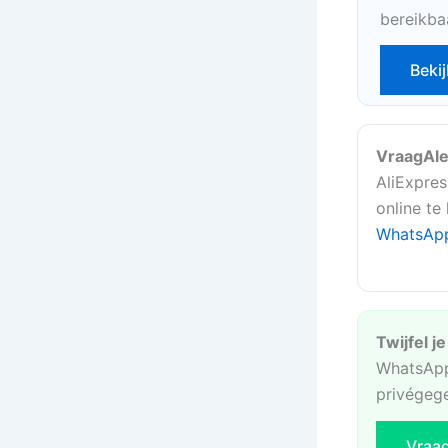
bereikba
Bekij
VraagAle
AliExpres
online te
WhatsAp
Twijfel j
WhatsApp
privégeg
Vraa