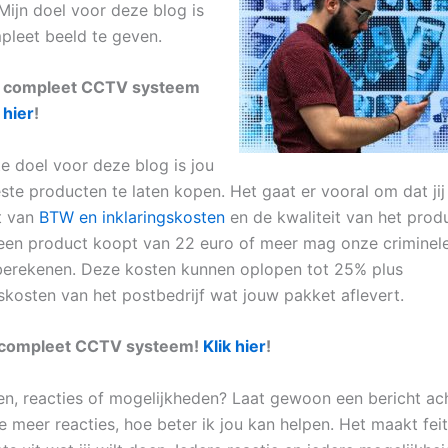
Mijn doel voor deze blog is
pleet beeld te geven.
w compleet CCTV systeem
 hier
!
te doel voor deze blog is jou
este producten te laten kopen. Het gaat er vooral om dat ji
t van
BTW en inklaringskosten
en de kwaliteit van het produ
 een product koopt van 22 euro of meer mag onze criminel
berekenen. Deze kosten kunnen oplopen tot 25% plus
skosten van het postbedrijf wat jouw pakket aflevert.
 compleet CCTV systeem!
Klik hier
!
gen, reacties of mogelijkheden? Laat gewoon een bericht ac
 meer reacties, hoe beter ik jou kan helpen. Het maakt feit