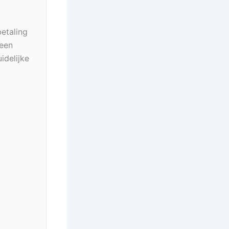
betaling
geen
idelijke