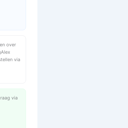
en over
gAlex
tellen via
vraag via