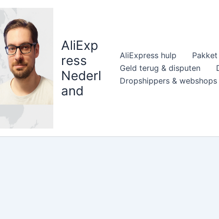
AliExp
AliExpress hulp
Pakket 
ress
Geld terug & disputen
Nederl
Dropshippers & webshops
and