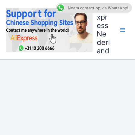
Ga
AliE
Neem contact op via WhatsApp!
naar
xpr
de
ess
inhoud
Ne
derl
and