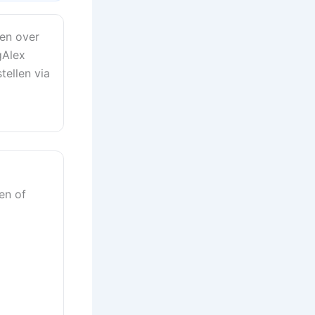
en over
gAlex
tellen via
nen of