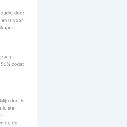
nvoudig door
 en is voor
dkoper.
 graag
t 50% zodat
ijn doel is
 juiste
n
zen op de