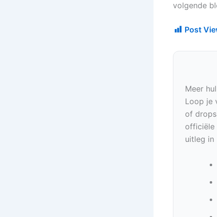
volgende bl
Post Vie
Meer hul
Loop je 
of drops
officiël
uitleg i