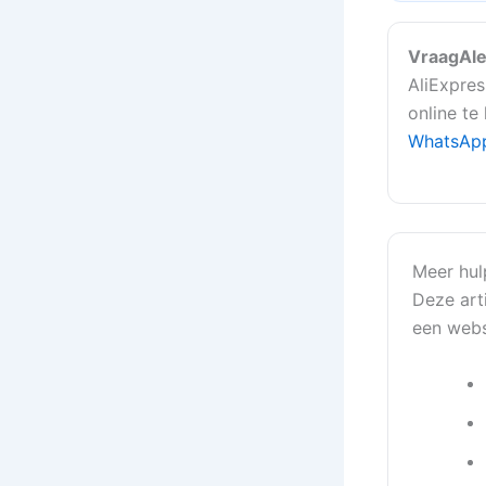
VraagAle
AliExpres
online te
WhatsAp
Meer hul
Deze arti
een webs