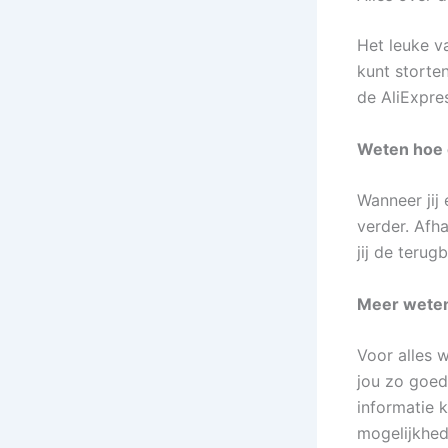
Het leuke v
kunt storte
de AliExpre
Weten hoe 
Wanneer jij 
verder. Afh
jij de terug
Meer weten
Voor alles wa
jou zo goed 
informatie k
mogelijkhede