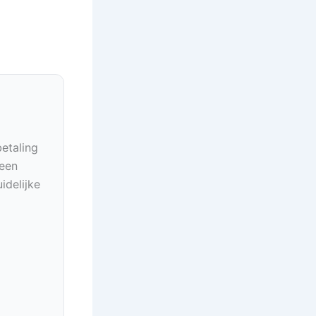
betaling
geen
idelijke