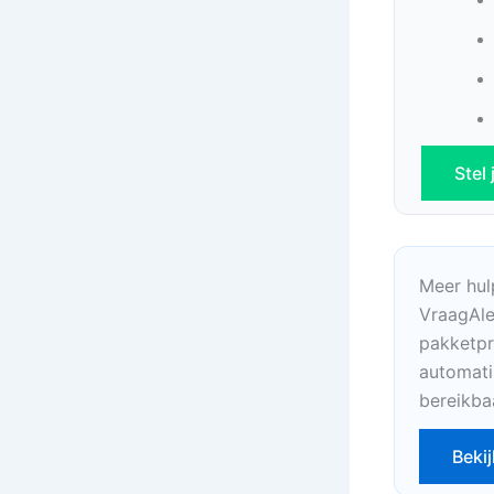
Stel
Meer hul
VraagAle
pakketpr
automati
bereikba
Bekij