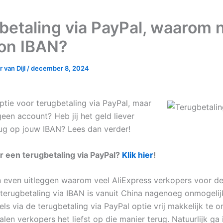
betaling via PayPal, waarom n
on IBAN?
 van Dijl
/
december 8, 2024
 optie voor terugbetaling via PayPal, maar
geen account? Heb jij het geld liever
g op jouw IBAN? Lees dan verder!
 een terugbetaling via PayPal?
Klik hier
!
n even uitleggen waarom veel AliExpress verkopers voor de
 terugbetaling via IBAN is vanuit China nagenoeg onmogeli
ls via de terugbetaling via PayPal optie vrij makkelijk te om
en verkopers het liefst op die manier terug. Natuurlijk ga 