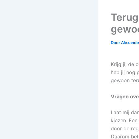
Terug
gewo
Door
Alexander
Krijg jij de
heb jij nog 
gewoon teru
Vragen over
Laat mij da
kiezen. Een
door de rege
Daarom betal