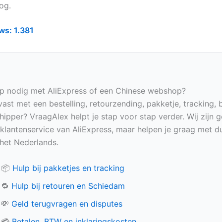
og.
ws:
1.381
p nodig met AliExpress of een Chinese webshop?
vast met een bestelling, retourzending, pakketje, tracking, 
hipper? VraagAlex helpt je stap voor stap verder. Wij zijn 
e klantenservice van AliExpress, maar helpen je graag met du
n het Nederlands.
📦
Hulp bij pakketjes en tracking
🔁
Hulp bij retouren en Schiedam
💸
Geld terugvragen en disputes
💳
Betalen, BTW en inklaringskosten