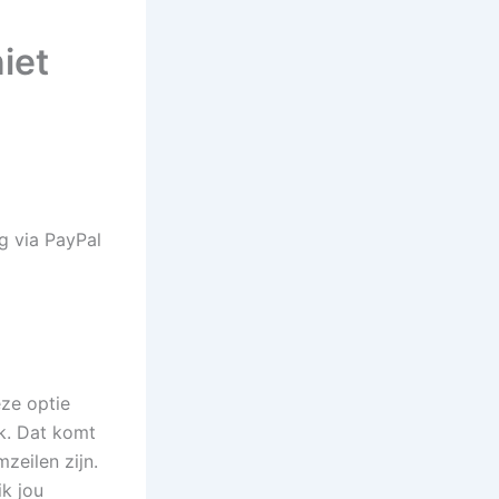
iet
ze optie
jk. Dat komt
zeilen zijn.
ik jou