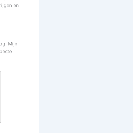
ijgen en
og. Mijn
 beste