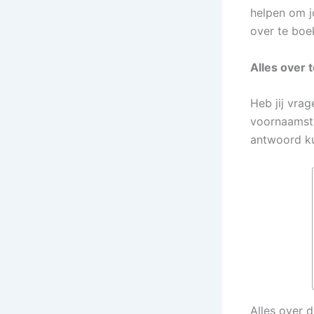
helpen om j
over te boe
Alles over 
Heb jij vra
voornaamste 
antwoord ku
Alles over d