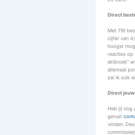
Direct best
Met 118 beo
cijfer van 4
hoogst mogel
reacties op 
skibroek” en
allemaal po
zal ik ook e
Direct jouw
Heb jij nog
gerust
cont
vinden. Deze
commissiesy