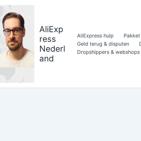
AliExp
AliExpress hulp
Pakket 
ress
Geld terug & disputen
Nederl
Dropshippers & webshops
and