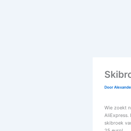
Skibr
Door
Alexander
Wie zoekt n
AliExpress. 
skibroek va
25 euro!