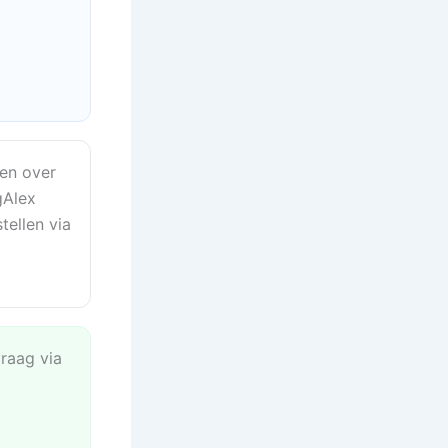
en over
gAlex
tellen via
vraag via