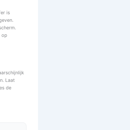
er is
egeven.
 scherm.
t op
rschijnlijk
n. Laat
es de