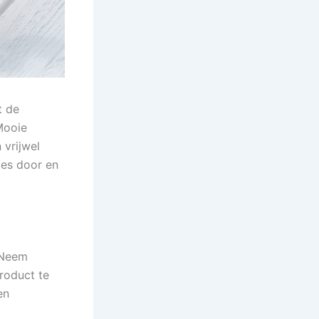
t de
“Mooie
 vrijwel
ies door en
? Neem
product te
en