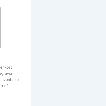
nenkort
nog even
e eventuele
ro of