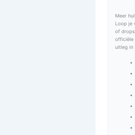
Meer hul
Loop je 
of drops
officiël
uitleg i