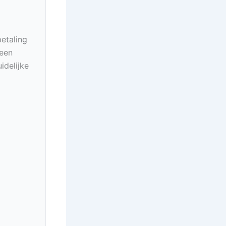
betaling
geen
idelijke