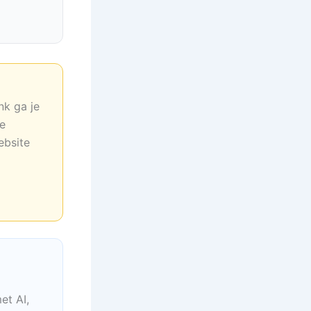
nk ga je
ne
ebsite
et AI,