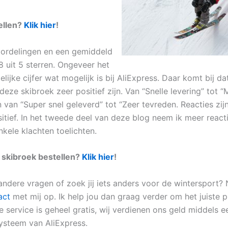
ellen?
Klik hier
!
ordelingen en een gemiddeld
,8 uit 5 sterren. Ongeveer het
ijke cijfer wat mogelijk is bij AliExpress. Daar komt bij da
deze skibroek zeer positief zijn. Van “Snelle levering” tot 
 van “Super snel geleverd” tot “Zeer tevreden. Reacties zijn
sitief. In het tweede deel van deze blog neem ik meer react
nkele klachten toelichten.
 skibroek bestellen?
Klik hier
!
 andere vragen of zoek jij iets anders voor de wintersport
act
met mij op. Ik help jou dan graag verder om het juiste 
 service is geheel gratis, wij verdienen ons geld middels e
steem van AliExpress.