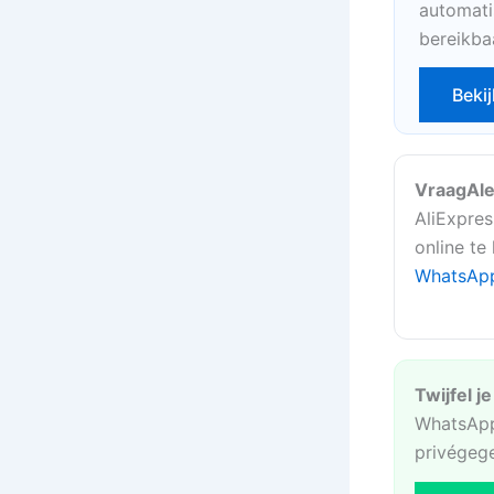
automati
bereikba
Bekij
VraagAle
AliExpres
online te
WhatsAp
Twijfel j
WhatsApp
privégeg