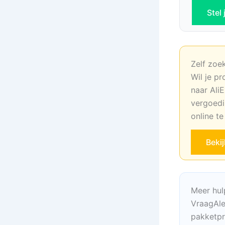
Stel
Zelf zoe
Wil je pr
naar AliE
vergoedi
online t
Beki
Meer hul
VraagAle
pakketpr