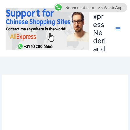
Ga
AliE
Neem contact op via WhatsApp!
naar
xpr
de
ess
inhoud
Ne
derl
and