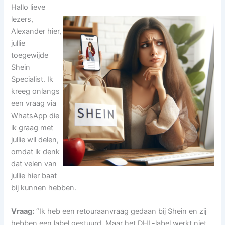
Hallo lieve
lezers,
Alexander hier,
jullie
toegewijde
Shein
Specialist. Ik
kreeg onlangs
een vraag via
WhatsApp die
ik graag met
jullie wil delen,
omdat ik denk
dat velen van
jullie hier baat
bij kunnen hebben.
Vraag:
“Ik heb een retouraanvraag gedaan bij Shein en zij
hebben een label gestuurd. Maar het DHL-label werkt niet.