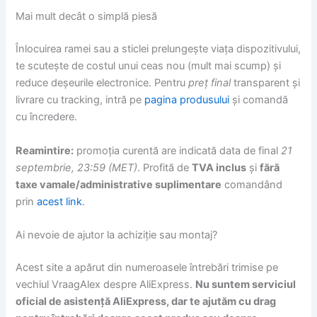
Mai mult decât o simplă piesă
Înlocuirea ramei sau a sticlei prelungește viața dispozitivului,
te scutește de costul unui ceas nou (mult mai scump) și
reduce deșeurile electronice. Pentru
preț final
transparent și
livrare cu tracking, intră pe
pagina produsului
și comandă
cu încredere.
Reamintire:
promoția curentă are indicată data de final
21
septembrie, 23:59 (MET)
. Profită de
TVA inclus
și
fără
taxe vamale/administrative suplimentare
comandând
prin
acest link
.
Ai nevoie de ajutor la achiziție sau montaj?
Acest site a apărut din numeroasele întrebări trimise pe
vechiul VraagAlex despre AliExpress.
Nu suntem serviciul
oficial de asistență AliExpress, dar te ajutăm cu drag