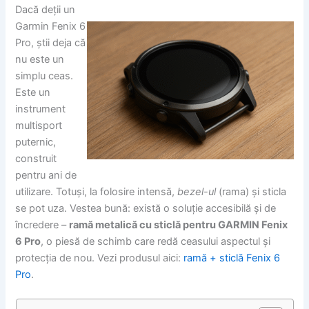
Dacă deții un
Garmin Fenix 6
Pro, știi deja că
nu este un
simplu ceas.
Este un
instrument
multisport
puternic,
construit
pentru ani de
utilizare. Totuși, la folosire intensă,
bezel-ul
(rama) și sticla
se pot uza. Vestea bună: există o soluție accesibilă și de
încredere –
ramă metalică cu sticlă pentru GARMIN Fenix
6 Pro
, o piesă de schimb care redă ceasului aspectul și
protecția de nou. Vezi produsul aici:
ramă + sticlă Fenix 6
Pro
.