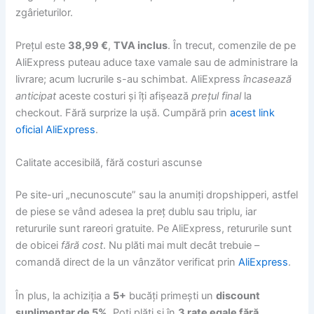
zgârieturilor.
Prețul este
38,99 €
,
TVA inclus
. În trecut, comenzile de pe
AliExpress puteau aduce taxe vamale sau de administrare la
livrare; acum lucrurile s-au schimbat. AliExpress
încasează
anticipat
aceste costuri și îți afișează
prețul final
la
checkout. Fără surprize la ușă. Cumpără prin
acest link
oficial AliExpress
.
Calitate accesibilă, fără costuri ascunse
Pe site-uri „necunoscute” sau la anumiți dropshipperi, astfel
de piese se vând adesea la preț dublu sau triplu, iar
retururile sunt rareori gratuite. Pe AliExpress, retururile sunt
de obicei
fără cost
. Nu plăti mai mult decât trebuie –
comandă direct de la un vânzător verificat prin
AliExpress
.
În plus, la achiziția a
5+
bucăți primești un
discount
suplimentar de 5%
. Poți plăti și în
3 rate egale fără