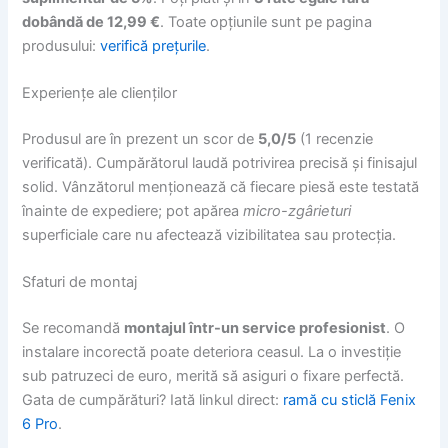
dobândă de 12,99 €
. Toate opțiunile sunt pe pagina
produsului:
verifică prețurile
.
Experiențe ale clienților
Produsul are în prezent un scor de
5,0/5
(1 recenzie
verificată). Cumpărătorul laudă potrivirea precisă și finisajul
solid. Vânzătorul menționează că fiecare piesă este testată
înainte de expediere; pot apărea
micro-zgârieturi
superficiale care nu afectează vizibilitatea sau protecția.
Sfaturi de montaj
Se recomandă
montajul într-un service profesionist
. O
instalare incorectă poate deteriora ceasul. La o investiție
sub patruzeci de euro, merită să asiguri o fixare perfectă.
Gata de cumpărături? Iată linkul direct:
ramă cu sticlă Fenix
6 Pro
.