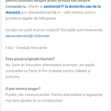
pentru întrebări despre acest produs sau despre
comanda ta.
Oferim și
asistență IT la domiciliu sau de la
distanță
prin AlexandervanDijl.nl – utilă inclusiv pentru
probleme legate de AliExpress.
Dorești să susții munca noastră? Donațiile sunt binevenite:
alexandervandijl.nl/doneer
.
FAQ – Întrebări frecvente
Este piesă originală Garmin?
Nu. Este un înlocuitor
aftermarket
premium, pe deplin
compatibil cu Fenix 6 Pro și testat pentru calitate și
potrivire.
O pot monta singur?
Posibil, dar nerecomandat. Pentru etanșeitate și siguranță,
mai bine apelezi la un profesionist.