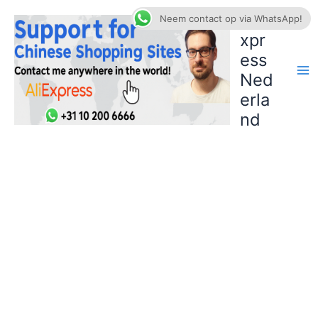
Ga
AliE
Neem contact op via WhatsApp!
naar
xpr
de
ess
inhoud
Ned
erla
nd