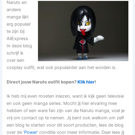
Naruto en
andere
manga lijkt
erg populair
te zijn bij
AliExpress.
In deze blog
schrijf ik
over een
cosplay outfit, wat ook populairder aan het worden is.
Direct jouw Naruto outfit kopen?
Klik hier
!
Ik heb mij even moeten inlezen, want ik kijk geen televisie
en ook geen manga series. Mocht jij hier ervaring mee
hebben of een ware fan zijn van de Naruto manga, voel je
vrij om contact op te nemen. Jij bent ook welkom om zelf
een blog te starten voor dit soort producten, lees de blog
over de ‘
Power
‘ conditie voor meer informatie. Daar lees jij