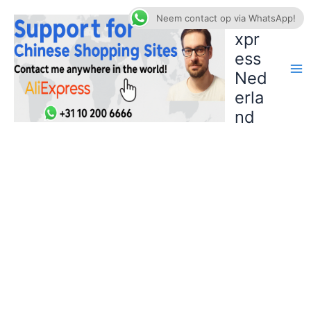
Ga
AliE
Neem contact op via WhatsApp!
naar
xpr
de
ess
inhoud
Ned
erla
nd