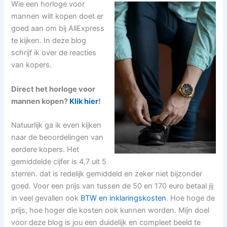
Wie een horloge voor
mannen wilt kopen doet er
goed aan om bij AliExpress
te kijken. In deze blog
schrijf ik over de reacties
van kopers.
Direct het horloge voor
mannen kopen?
Klik hier
!
Natuurlijk ga ik even kijken
naar de beoordelingen van
eerdere kopers. Het
gemiddelde cijfer is 4,7 uit 5
sterren. dat is redelijk gemiddeld en zeker niet bijzonder
goed. Voor een prijs van tussen de 50 en 170 euro betaal jij
in veel gevallen ook
BTW en inklaringskosten
. Hoe hoge de
prijs, hoe hoger die kosten ook kunnen worden. Mijn doel
voor deze blog is jou een duidelijk en compleet beeld te