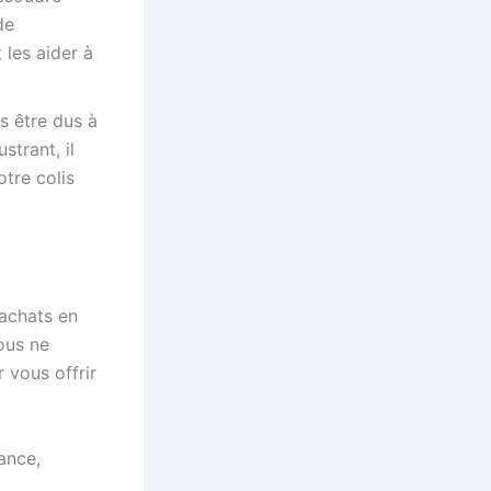
de
 les aider à
s être dus à
strant, il
otre colis
 achats en
ous ne
 vous offrir
ance,