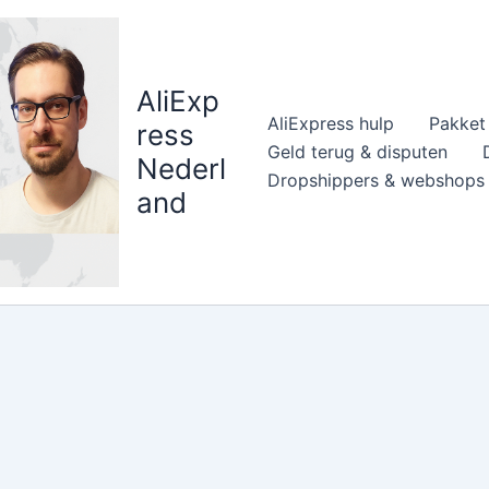
AliExp
AliExpress hulp
Pakket 
ress
Geld terug & disputen
Nederl
Dropshippers & webshops
and