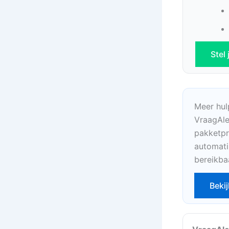
Stel
Meer hul
VraagAle
pakketpr
automati
bereikba
Bekij