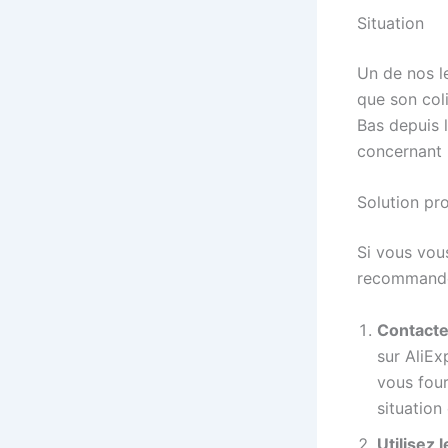
Situation
Un de nos l
que son col
Bas depuis l
concernant l
Solution pr
Si vous vous
recommande 
Contacte
sur AliEx
vous four
situation
Utilisez 