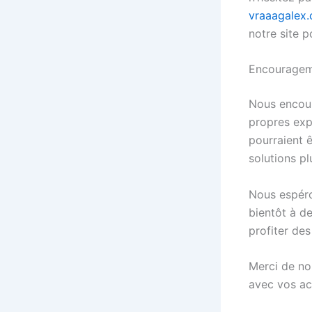
vraaagalex
notre site p
Encourageme
Nous encour
propres expé
pourraient ê
solutions p
Nous espéro
bientôt à de
profiter des
Merci de nou
avec vos ac