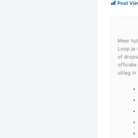
Post Vie
Meer hul
Loop je 
of drops
officiël
uitleg i