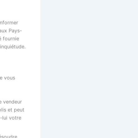
informer
aux Pays-
é fournie
 inquiétude.
je vous
le vendeur
lis et peut
-lui votre
résoudre