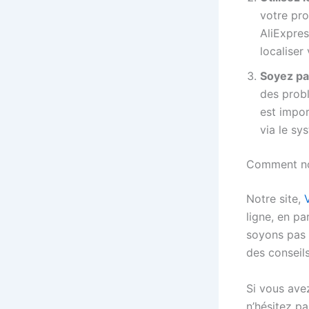
votre pro
AliExpres
localiser 
Soyez pat
des probl
est impor
via le sy
Comment no
Notre site,
ligne, en p
soyons pas u
des conseils
Si vous avez
n’hésitez p