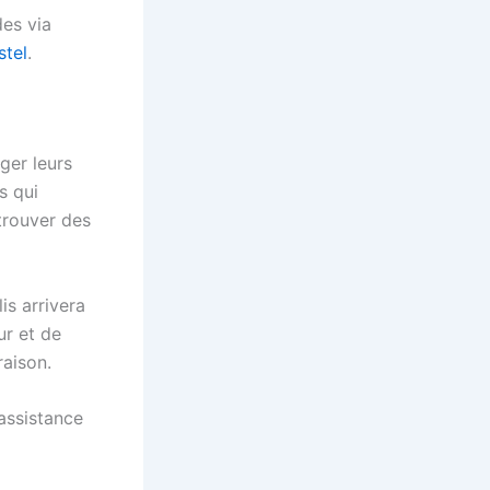
es via
stel
.
ger leurs
s qui
 trouver des
is arrivera
ur et de
raison.
’assistance