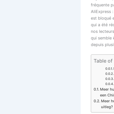
fréquente pa
AliExpress :
est bloqué e
qui a été r
nos lecteur
qui semble 
depuis plus
Table of
Meer hu
een Ch
Meer hu
uitleg?