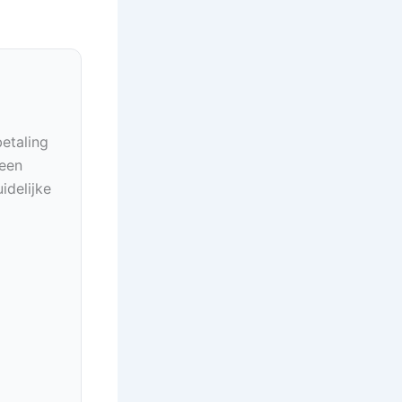
betaling
geen
idelijke