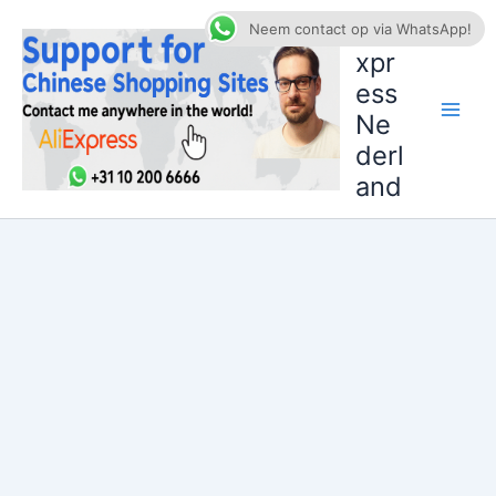
Ga
AliE
Neem contact op via WhatsApp!
naar
xpr
de
ess
inhoud
Ne
derl
and