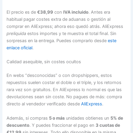
El precio es de
€38,99
con
IVA incluido
. Antes era
habitual pagar costes extra de aduanas o gestión al
comprar en AliExpress; ahora eso quedó atrás. AliExpress
preliquida
estos importes y te muestra el total final. Sin
sorpresas en la entrega. Puedes comprarlo desde
este
enlace oficial
.
Calidad asequible, sin costes ocultos
En webs “desconocidas” o con dropshippers, estos
repuestos suelen costar el doble o el triple, y los retornos
rara vez son gratuitos. En AliExpress lo normal es que las
devoluciones sean sin coste. No pagues de más: compra
directo al vendedor verificado desde
AliExpress
.
Además, si compras
5 o más
unidades obtienes un
5% de
descuento
. Y puedes fraccionar el pago en
3 cuotas de
€12,99
sin intereses. Todo ello disponible en la misma