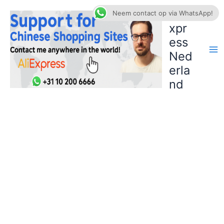
Ga
AliE
Neem contact op via WhatsApp!
naar
xpr
de
ess
inhoud
Ned
erla
nd