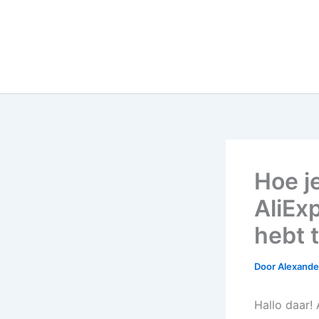
Hoe j
AliEx
hebt 
Door
Alexander
Hallo daar! 