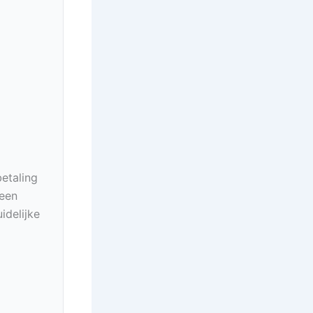
betaling
geen
idelijke