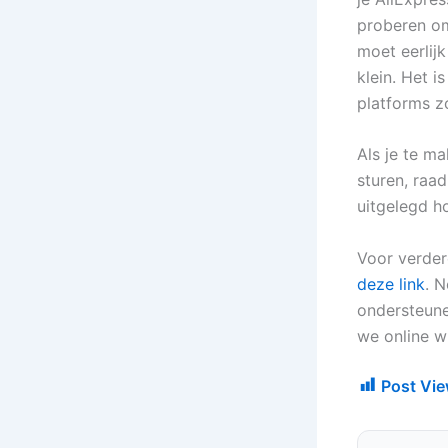
proberen om
moet eerlijk
klein. Het i
platforms z
Als je te m
sturen, raa
uitgelegd h
Voor verder
deze link
. 
ondersteune
we online wi
Post Vie