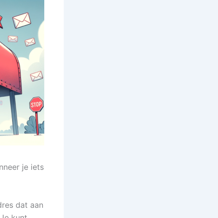
neer je iets
dres dat aan
 Je kunt