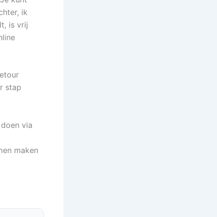
hter, ik
 is vrij
nline
retour
r stap
 doen via
Samen maken