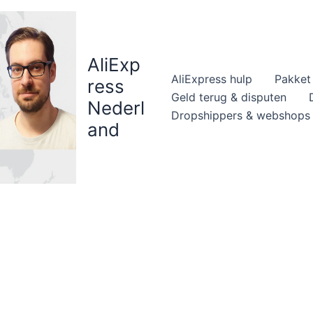
AliExp
AliExpress hulp
Pakket 
ress
Geld terug & disputen
Nederl
Dropshippers & webshops
and