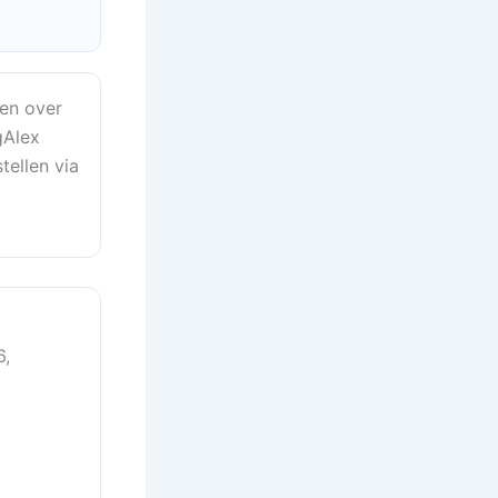
en over
gAlex
tellen via
6,