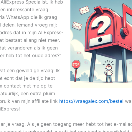
AliExpress Specialist. Ik heb
een interessante vraag
ia WhatsApp die ik graag
il delen. Iemand vroeg mij:
adres dat in mijn AliExpress-
t bestaat allang niet meer.
dat veranderen als ik geen
r heb tot het oude adres?”
wat een geweldige vraag! Ik
 echt dat je de tijd hebt
 contact met me op te
tuurlijk, een extra pluim
ruik van mijn affiliate link
https://vraagalex.com/bestel
wan
iExpress!
aar je vraag. Als je geen toegang meer hebt tot het e-maila
ss-account is gekoppeld, wordt het een beetje ingewikkeld.