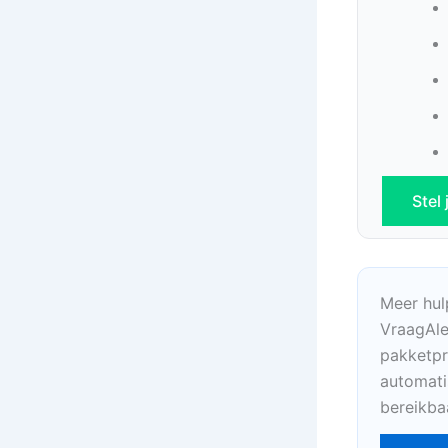
Stel
Meer hul
VraagAle
pakketpr
automati
bereikba