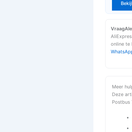
Bekij
VraagAle
AliExpres
online te
WhatsAp
Meer hul
Deze art
Postbus 