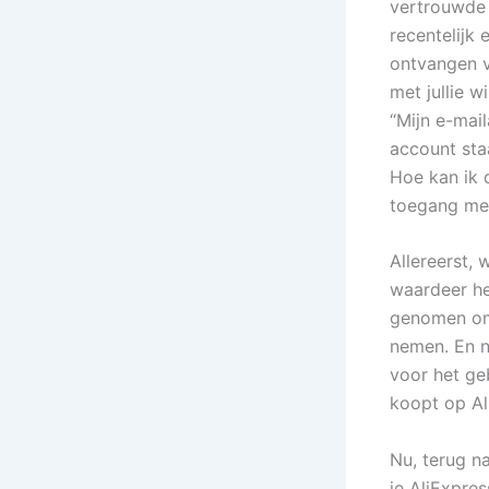
vertrouwde 
recentelijk 
ontvangen v
met jullie w
“Mijn e-mail
account staa
Hoe kan ik 
toegang mee
Allereerst, 
waardeer het
genomen om
nemen. En na
voor het geb
koopt op Al
Nu, terug n
je AliExpre