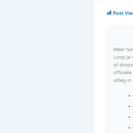
Post Vie
Meer hul
Loop je 
of drops
officiël
uitleg i