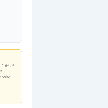
nk ga je
ne
ebsite