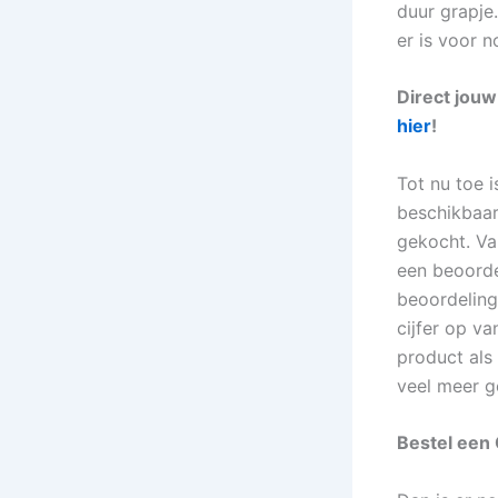
duur grapje.
er is voor 
Direct jou
hier
!
Tot nu toe 
beschikbaar
gekocht. Va
een beoorde
beoordeling
cijfer op va
product als
veel meer g
Bestel een