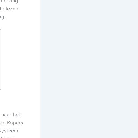
nmerking
te lezen.
og.
t naar het
en. Kopers
 systeem