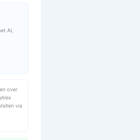
et AI,
en over
gAlex
tellen via