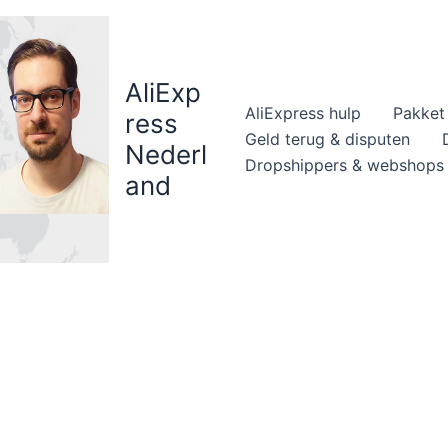
AliExp
AliExpress hulp
Pakket 
ress
Geld terug & disputen
Nederl
Dropshippers & webshops
and