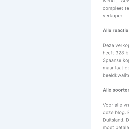
werkt”, “Ge
compleet te
verkoper.
Alle reacti
Deze verkope
heeft 328 b
Spaanse kop
maar laat d
beeldkwalite
Alle soort
Voor alle v
deze blog. 
Duitsland. 
moet betalen