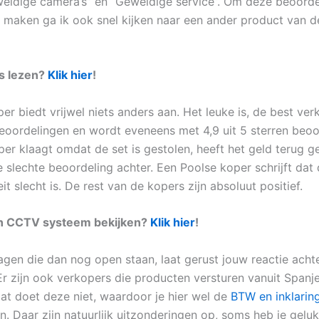
weldige camera’s” en “Geweldige service”. Om deze beoord
 maken ga ik ook snel kijken naar een ander product van 
es lezen?
Klik hier
!
r biedt vrijwel niets anders aan. Het leuke is, de best ver
eoordelingen en wordt eveneens met 4,9 uit 5 sterren beoo
er klaagt omdat de set is gestolen, heeft het geld terug 
e slechte beoordeling achter. Een Poolse koper schrijft dat
it slecht is. De rest van de kopers zijn absoluut positief.
en CCTV systeem bekijken?
Klik hier
!
ragen die dan nog open staan, laat gerust jouw reactie acht
Er zijn ook verkopers die producten versturen vanuit Spanje
Dat doet deze niet, waardoor je hier wel de
BTW en inklarin
. Daar zijn natuurlijk uitzonderingen op, soms heb je geluk