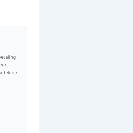
betaling
geen
idelijke