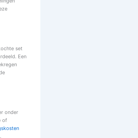
elingen
deze
kochte set
rdeeld. Een
gekregen
 de
er onder
 of
gskosten
.