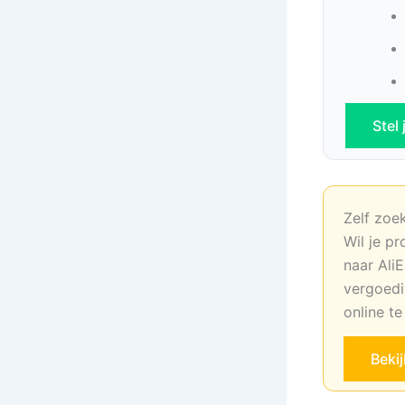
Stel
Zelf zoe
Wil je pr
naar AliE
vergoedi
online t
Beki