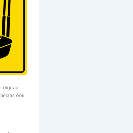
n digitaal
 helaas ook