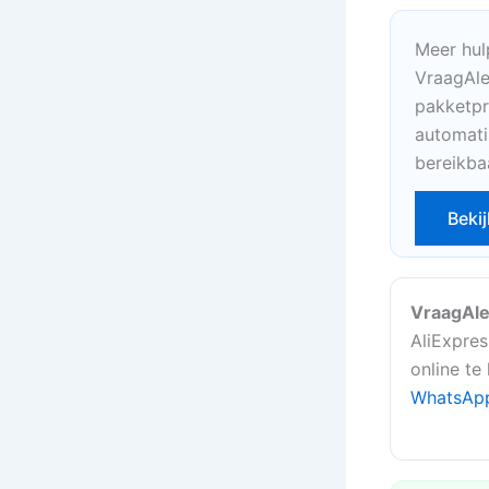
Meer hul
VraagAle
pakketpr
automati
bereikba
Bekij
VraagAle
AliExpres
online te
WhatsAp