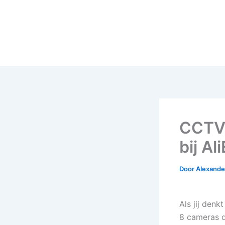
CCTV 
bij Al
Door
Alexander
Als jij den
8 cameras de