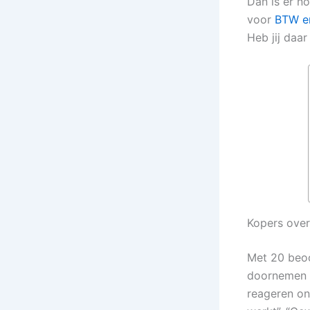
Dan is er n
voor
BTW en
Heb jij daar
Kopers ove
Met 20 beoor
doornemen v
reageren on