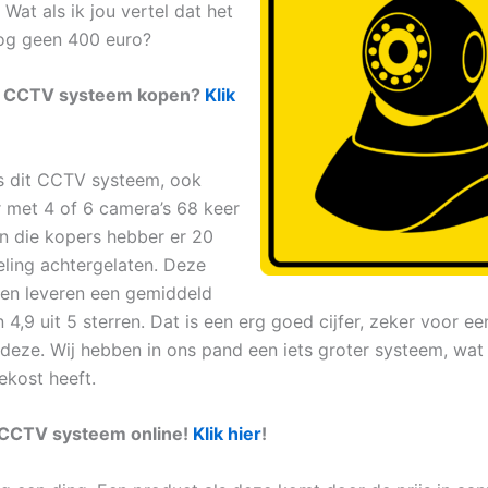
 Wat als ik jou vertel dat het
nog geen 400 euro?
w CCTV systeem kopen?
Klik
is dit CCTV systeem, ook
 met 4 of 6 camera’s 68 keer
n die kopers hebber er 20
ling achtergelaten. Deze
en leveren een gemiddeld
n 4,9 uit 5 sterren. Dat is een erg goed cijfer, zeker voor ee
 deze. Wij hebben in ons pand een iets groter systeem, wat
ekost heeft.
 CCTV systeem online!
Klik hier
!