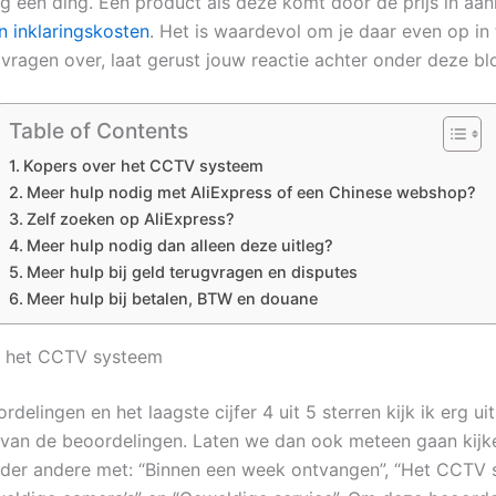
og een ding. Een product als deze komt door de prijs in aa
 inklaringskosten
. Het is waardevol om je daar even op in 
 vragen over, laat gerust jouw reactie achter onder deze bl
Table of Contents
Kopers over het CCTV systeem
Meer hulp nodig met AliExpress of een Chinese webshop?
Zelf zoeken op AliExpress?
Meer hulp nodig dan alleen deze uitleg?
Meer hulp bij geld terugvragen en disputes
Meer hulp bij betalen, BTW en douane
r het CCTV systeem
delingen en het laagste cijfer 4 uit 5 sterren kijk ik erg ui
an de beoordelingen. Laten we dan ook meteen gaan kijk
der andere met: “Binnen een week ontvangen”, “Het CCTV