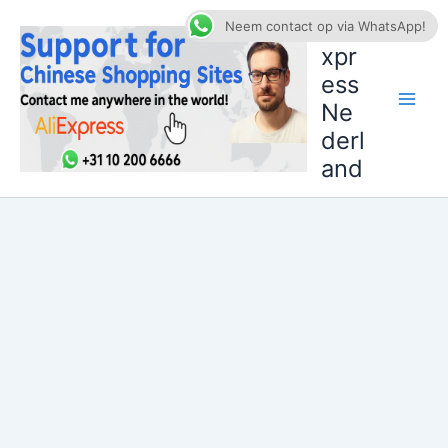
Ga
AliE
Neem contact op via WhatsApp!
naar
xpr
de
ess
inhoud
Ne
derl
and