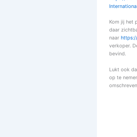
Internation
Kom jij het 
daar zichtba
naar
https:/
verkoper. D
bevind.
Lukt ook da
op te nemen
omschreven