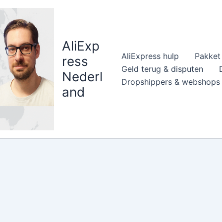
AliExp
AliExpress hulp
Pakket 
ress
Geld terug & disputen
Nederl
Dropshippers & webshops
and