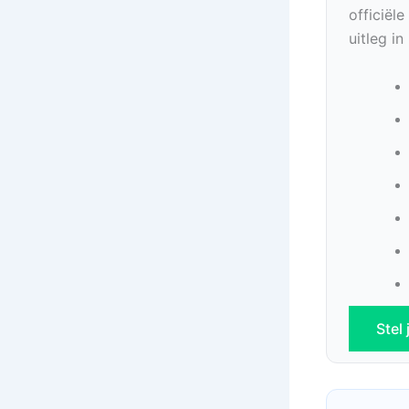
officiël
uitleg i
Stel