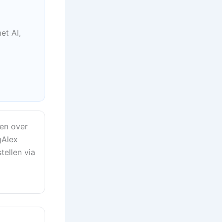
et AI,
en over
gAlex
tellen via