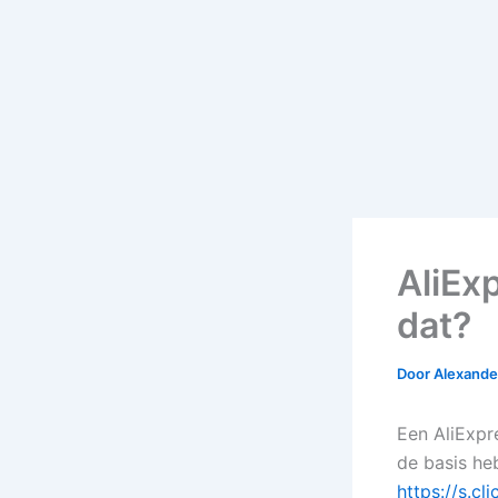
AliEx
dat?
Door
Alexander
Een AliExpre
de basis he
https://s.cl