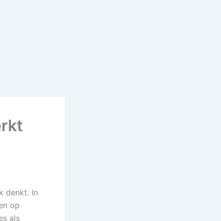
rkt
k denkt. In
den op
es als