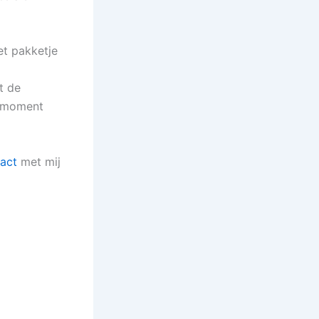
et pakketje
t de
t moment
act
met mij