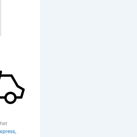
 het
Express,