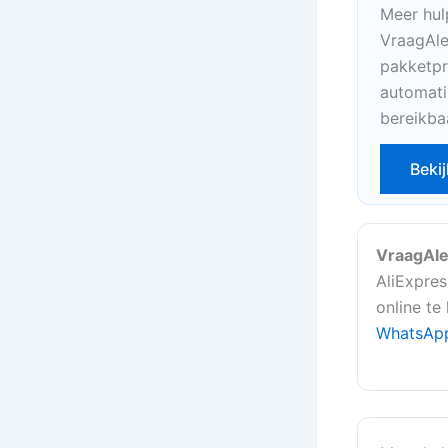
Meer hul
VraagAle
pakketpr
automati
bereikba
Bekij
VraagAle
AliExpres
online te
WhatsAp