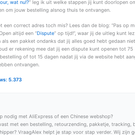
our, wat nu!?
” leg ik uit welke stappen jij kunt doorlopen o
en om jouw bestelling alsnog thuis te ontvangen.
t een correct adres toch mis? Lees dan de blog: “Pas op m
Open altijd een “
Dispute
” op tijd!”, waar jij de uitleg kunt l
n als een pakket ondanks dat jij alles goed hebt gedaan niet
ud er rekening mee dat jij een dispute kunt openen tot 75
bestelling of tot 15 dagen nadat jij via de website hebt aa
ebben ontvangen.
ws:
5.373
p nodig met AliExpress of een Chinese webshop?
vast met een bestelling, retourzending, pakketje, tracking, 
hipper? VraagAlex helpt je stap voor stap verder. Wij zijn 