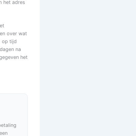
m het adres
et
ezen over wat
 op tijd
 dagen na
ngegeven het
betaling
geen