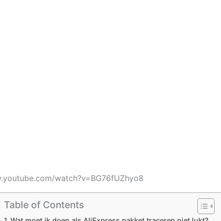
w.youtube.com/watch?v=BG76fUZhyo8
Table of Contents
Wat moet ik doen als AliExpress pakket traceren niet lukt?