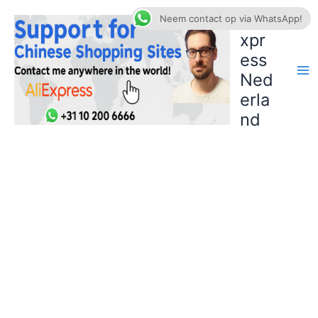
Ga
AliE
Neem contact op via WhatsApp!
naar
xpr
de
ess
inhoud
Ned
erla
nd