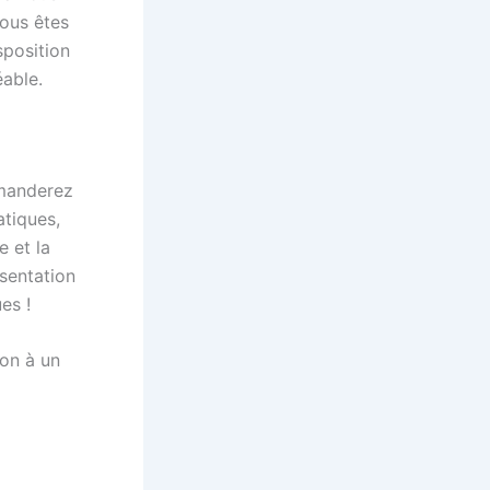
ous êtes
sposition
éable.
emanderez
tiques,
 et la
ésentation
es !
ion à un