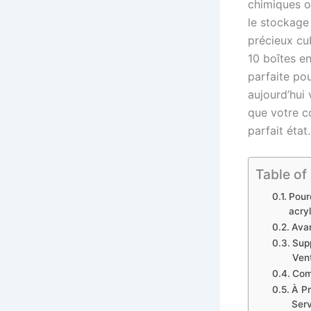
chimiques o
le stockage
précieux cu
10 boîtes en
parfaite p
aujourd’hui
que votre co
parfait état.
Table of
Pour
acryl
Avan
Supp
Ven
Com
À Pr
Serv