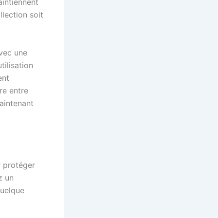
aintiennent
lection soit
avec une
ilisation
ent
bre entre
aintenant
 protéger
z un
quelque