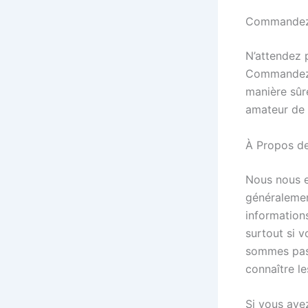
Commandez 
N’attendez p
Commandez
manière sûr
amateur de d
À Propos de
Nous nous e
généralemen
information
surtout si v
sommes pas 
connaître le
Si vous ave