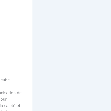
 cube
anisation de
pour
a saleté et