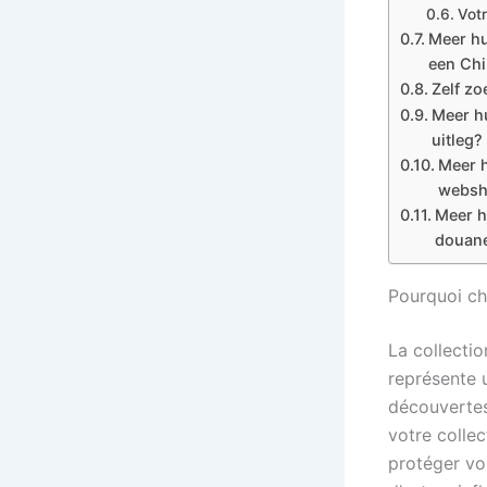
Votr
Meer hu
een Ch
Zelf zo
Meer hu
uitleg?
Meer h
websh
Meer h
douan
Pourquoi cho
La collecti
représente 
découvertes
votre colle
protéger vos