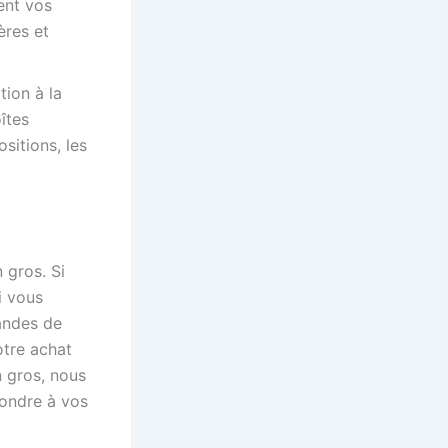
ent vos
ères et
ion à la
îtes
sitions, les
 gros. Si
i vous
andes de
otre achat
 gros, nous
pondre à vos