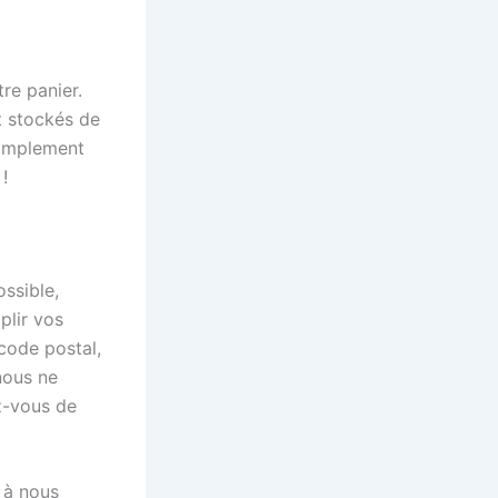
re panier.
t stockés de
simplement
!
ssible,
plir vos
code postal,
nous ne
z-vous de
 à nous