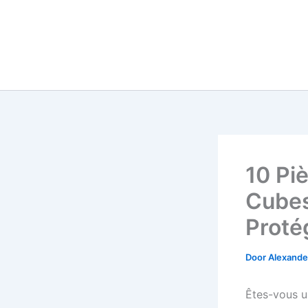
10 Pi
Cubes
Protég
Door
Alexander
Êtes-vous u