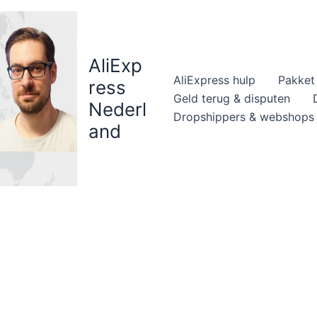
AliExp
AliExpress hulp
Pakket 
ress
Geld terug & disputen
Nederl
Dropshippers & webshops
and