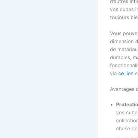
d’autres inf
vos cubes in
toujours bi
Vous pouvez 
dimension d
de matériau
durables, ma
fonctionnal
via
ce lien
e
Avantages d
Protectio
vos cube
collecti
chose de 