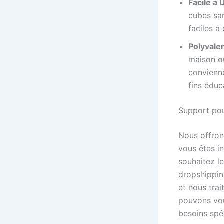
Facile à U
cubes san
faciles à
Polyvalen
maison ou
convienne
fins éduc
Support pou
Nous offron
vous êtes in
souhaitez l
dropshippin
et nous tra
pouvons vou
besoins spé