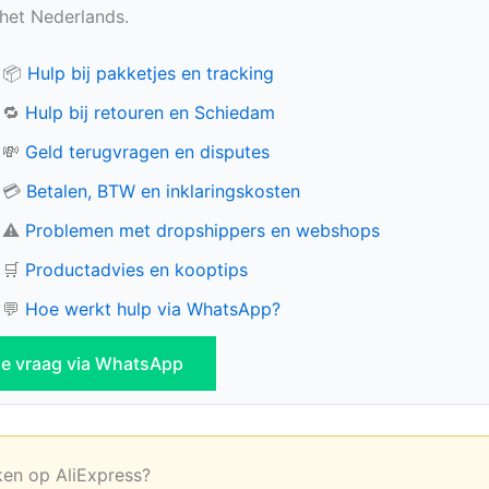
n het Nederlands.
📦
Hulp bij pakketjes en tracking
🔁
Hulp bij retouren en Schiedam
💸
Geld terugvragen en disputes
💳
Betalen, BTW en inklaringskosten
⚠️
Problemen met dropshippers en webshops
🛒
Productadvies en kooptips
💬
Hoe werkt hulp via WhatsApp?
 je vraag via WhatsApp
ken op AliExpress?