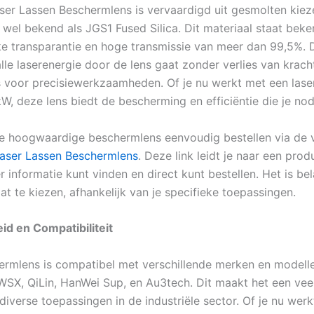
ser Lassen Beschermlens is vervaardigd uit gesmolten kiez
 wel bekend als JGS1 Fused Silica. Dit materiaal staat beke
jke transparantie en hoge transmissie van meer dan 99,5%. 
alle laserenergie door de lens gaat zonder verlies van krach
is voor precisiewerkzaamheden. Of je nu werkt met een la
W, deze lens biedt de bescherming en efficiëntie die je nod
e hoogwaardige beschermlens eenvoudig bestellen via de 
Laser Lassen Beschermlens
. Deze link leidt je naar een pro
 informatie kunt vinden en direct kunt bestellen. Het is be
at te kiezen, afhankelijk van je specifieke toepassingen.
eid en Compatibiliteit
rmlens is compatibel met verschillende merken en modelle
SX, QiLin, HanWei Sup, en Au3tech. Dit maakt het een veel
diverse toepassingen in de industriële sector. Of je nu wer