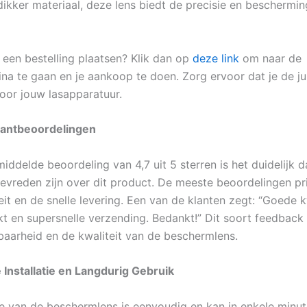
dikker materiaal, deze lens biedt de precisie en bescherming
t een bestelling plaatsen? Klik dan op
deze link
om naar de
na te gaan en je aankoop te doen. Zorg ervoor dat je de ju
voor jouw lasapparatuur.
lantbeoordelingen
ddelde beoordeling van 4,7 uit 5 sterren is het duidelijk d
tevreden zijn over dit product. De meeste beoordelingen pr
it en de snelle levering. Een van de klanten zegt: “Goede kw
t en supersnelle verzending. Bedankt!” Dit soort feedback
aarheid en de kwaliteit van de beschermlens.
Installatie en Langdurig Gebruik
tie van de beschermlens is eenvoudig en kan in enkele min