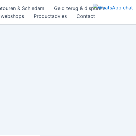
etouren & Schiedam
Geld terug & disputen
& webshops
Productadvies
Contact