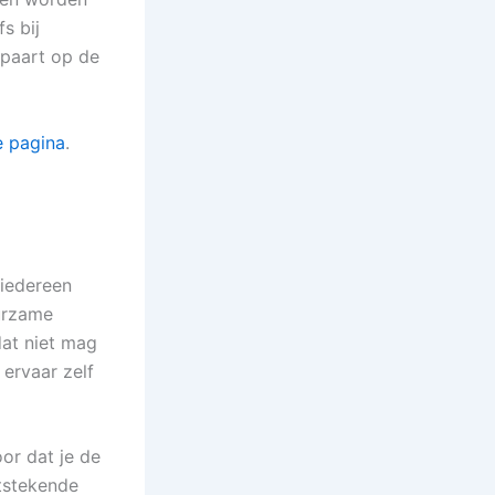
s bij
espaart op de
 pagina
.
 iedereen
uurzame
dat niet mag
 ervaar zelf
or dat je de
itstekende