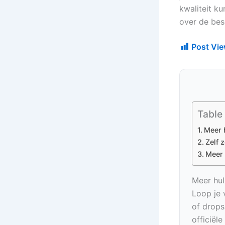
kwaliteit k
over de bes
Post Vie
Table
Meer 
Zelf 
Meer 
Meer hul
Loop je 
of drops
officiël