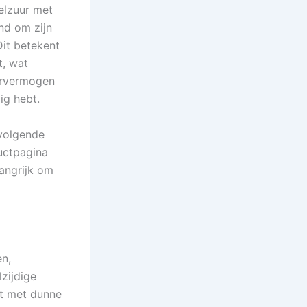
elzuur met
nd om zijn
Dit betekent
t, wat
servermogen
ig hebt.
volgende
ductpagina
langrijk om
n,
zijdige
kt met dunne