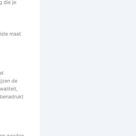
 die je
iste maat
at
ijzen de
aliteit,
 benadrukt
uten worden