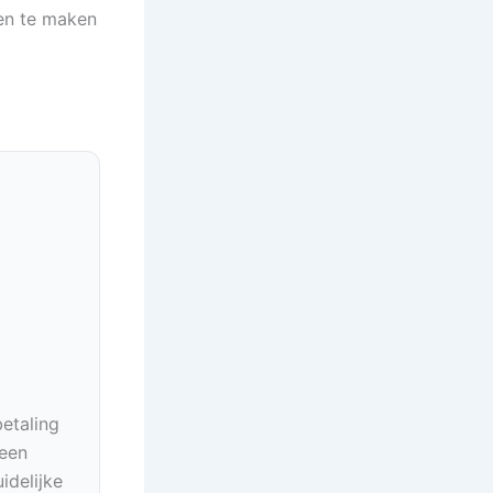
gen te maken
betaling
geen
idelijke