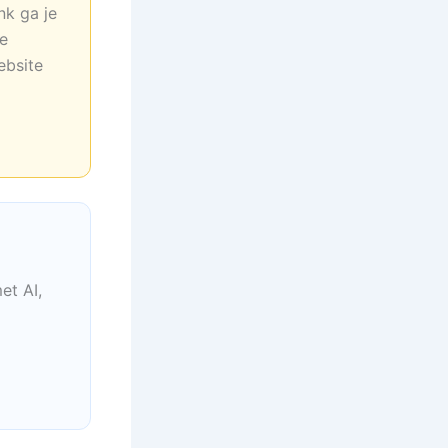
nk ga je
ne
ebsite
et AI,