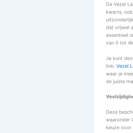
De Vezel La
kwarts, ook
uitzonderli
dat vrijwel 
essentieel 
van 0 tot 4k
Je kunt dez
link:
Vezel 
waar je meer
de juiste ma
Veelzijdigh
Deze besche
waaronder W
keuze voor 