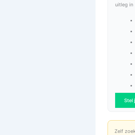
uitleg i
Stel
Zelf zoe