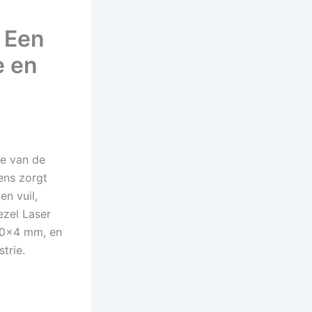
 Een
e en
ze van de
ens zorgt
en vuil,
ezel Laser
20×4 mm, en
trie.