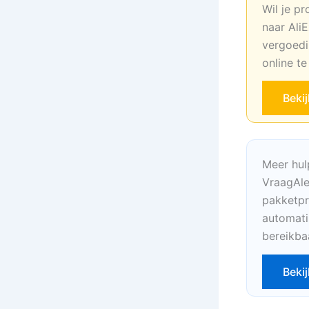
Wil je pr
naar AliE
vergoedi
online t
Beki
Meer hul
VraagAle
pakketpr
automati
bereikba
Bekij