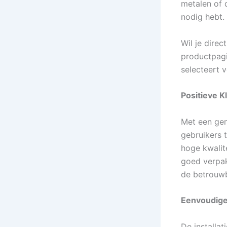
metalen of 
nodig hebt.
Wil je direc
productpagi
selecteert 
Positieve K
Met een gemi
gebruikers 
hoge kwalite
goed verpak
de betrouwb
Eenvoudige 
De installa