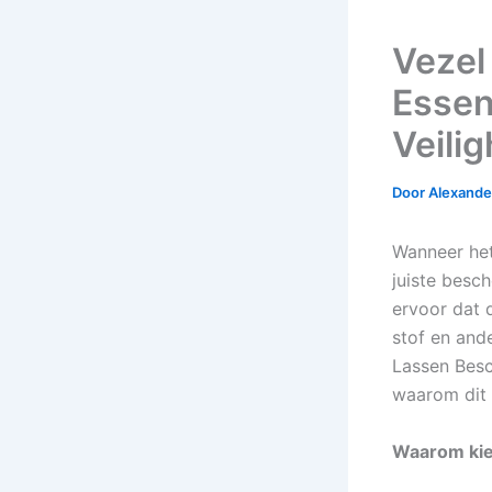
Vezel
Essen
Veilig
Door
Alexander
Wanneer het
juiste besc
ervoor dat d
stof en and
Lassen Besc
waarom dit 
Waarom kie