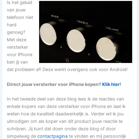
Is het geluid
van jouw
telefoon niet
hard
genoeg?
Met deze
versterker
voor iPhone
ben jij van
dat probleem af! Deze werkt overigens ook voor Android!
Direct jouw versterker voor iPhone kopen?
Klik hier
!
In het tweede deel van deze blog lees ik de reacties van
enkele kopers van deze versterker voor iPhone en laat ik
weten hoe de kwaliteit daadwerkelijk is. Verder wil ik jou
uitnodigen om als koper van dit product jouw reactie te
schrijven. Jij kunt dat doen onder deze blog of door
simpelweg de
contactpagina
te vinden en mij persoonlijk