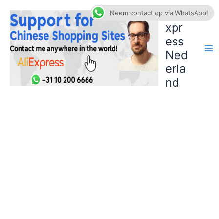
Ga
AliE
Neem contact op via WhatsApp!
naar
xpr
de
ess
inhoud
Ned
erla
nd