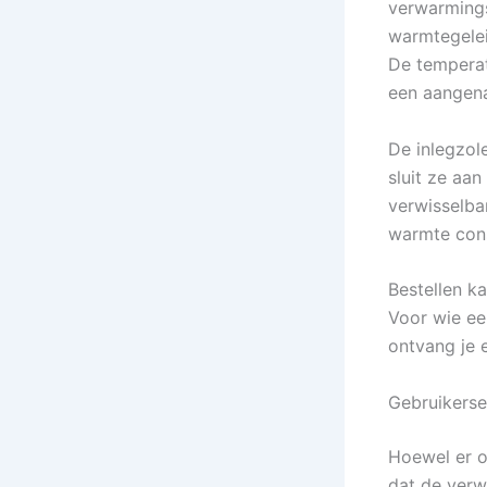
verwarmings
warmtegelei
De temperat
een aangena
De inlegzol
sluit ze aa
verwisselba
warmte cons
Bestellen ka
Voor wie een
ontvang je e
Gebruikerse
Hoewel er o
dat de verwa