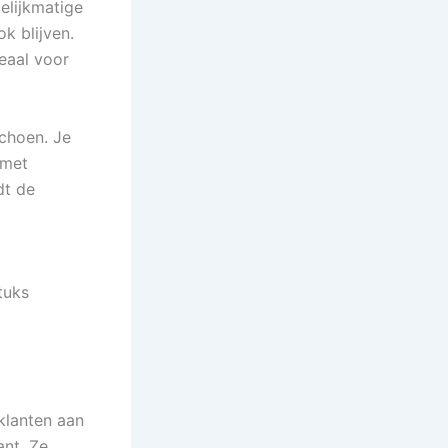
elijkmatige
k blijven.
eaal voor
schoen. Je
(met
dt de
tuks
klanten aan
ant. Ze