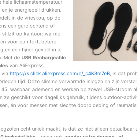
e hele lichaamstemperatuur
 en je energiepeil drukken.
delt in de vrieskou, op de
jdens een gure ochtend of
 stilzit op kantoor: warme
en voor comfort, betere
 en een fijner gevoel in je
m. Met de
USB Rechargeable
oles
van AliExpress,
r via
https://s.click.aliexpress.com/e/_c4K3m7eB
, is dat pr
rleden tijd. Deze slimme verwarmde inlegzolen zijn verste
 45, wasbaar, ademend en werken op zowel USB-stroom als
 ze geschikt voor dagelijks gebruik, tijdens outdoor-activi
etsen, én voor mensen met slechte doorbloeding of reumati
egzolen echt uniek maakt, is dat ze niet alleen betaalbaar z
0 inclusief btw
– maar ook
zonder extra douane- of