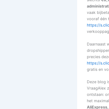
administrat
vaak bijbeta
vooraf één t
https://s.c
verkooppagi
Daarnaast w
dropshipper
precies deze
https://s.c
gratis en vo
Deze blog i
VraagAlex z
ontstaan: o
het maximal
AliExpress,