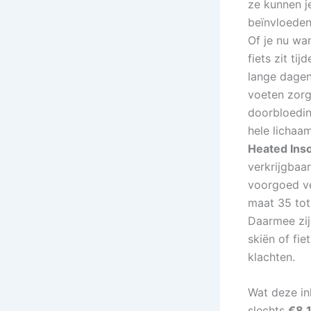
ze kunnen j
beïnvloeden
Of je nu wan
fiets zit ti
lange dagen
voeten zorg
doorbloeding
hele lichaa
Heated Ins
verkrijgbaa
voorgoed ve
maat 35 tot
Daarmee zijn
skiën of fi
klachten.
Wat deze inl
slechts
€8,1