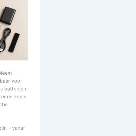
obleem
lbaar voor
 batterijen.
teiten zoals
sche
ijn – vanaf