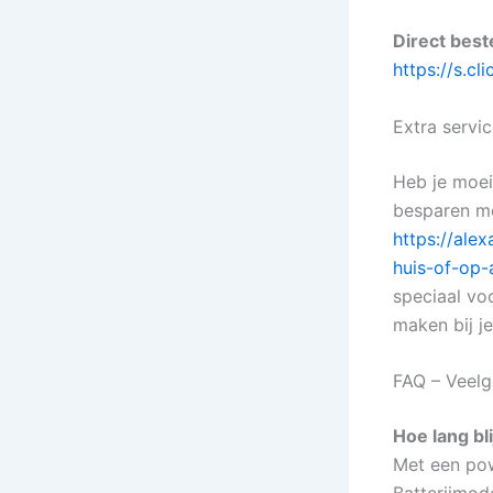
Direct best
https://s.c
Extra servi
Heb je moeit
besparen me
https://al
huis-of-op-
speciaal vo
maken bij je
FAQ – Veelg
Hoe lang bl
Met een pow