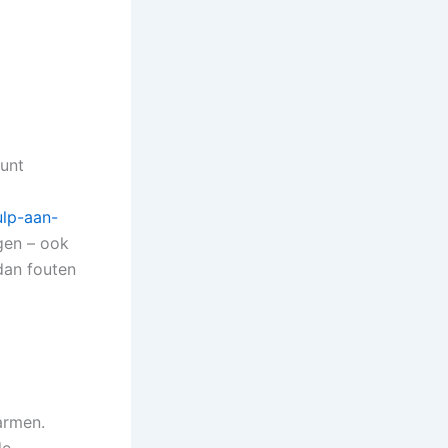
kunt
lp-aan-
jgen – ook
dan fouten
armen.