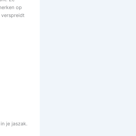
merken op
verspreidt
n je jaszak.