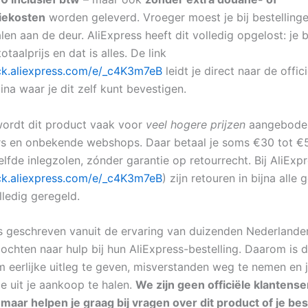
iekosten
worden geleverd. Vroeger moest je bij bestellinge
len aan de deur. AliExpress heeft dit volledig opgelost: je b
otaalprijs en dat is alles. De link
lick.aliexpress.com/e/_c4K3m7eB
leidt je direct naar de offici
na waar je dit zelf kunt bevestigen.
ordt dit product vaak voor
veel hogere prijzen
aangeboden
s en onbekende webshops. Daar betaal je soms €30 tot €
lfde inlegzolen, zónder garantie op retourrecht. Bij AliExpr
lick.aliexpress.com/e/_c4K3m7eB
) zijn retouren in bijna alle 
lledig geregeld.
s geschreven vanuit de ervaring van duizenden Nederlander
ochten naar hulp bij hun AliExpress-bestelling. Daarom is 
m eerlijke uitleg te geven, misverstanden weg te nemen en j
e uit je aankoop te halen.
We zijn geen officiële klantense
 maar helpen je graag bij vragen over dit product of je best