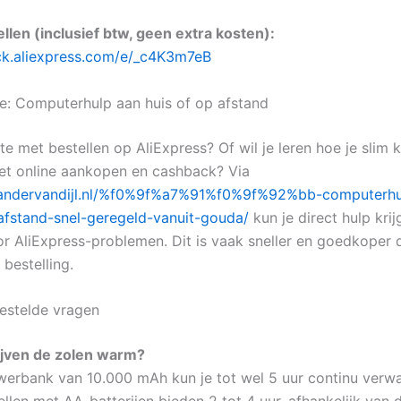
ellen (inclusief btw, geen extra kosten):
lick.aliexpress.com/e/_c4K3m7eB
ce: Computerhulp aan huis of op afstand
e met bestellen op AliExpress? Of wil je leren hoe je slim 
t online aankopen en cashback? Via
exandervandijl.nl/%f0%9f%a7%91%f0%9f%92%bb-computerhu
afstand-snel-geregeld-vanuit-gouda/
kun je direct hulp kri
or AliExpress-problemen. Dit is vaak sneller en goedkoper 
 bestelling.
estelde vragen
ijven de zolen warm?
erbank van 10.000 mAh kun je tot wel 5 uur continu verw