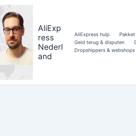
AliExp
AliExpress hulp
Pakket 
ress
Geld terug & disputen
Nederl
Dropshippers & webshops
and