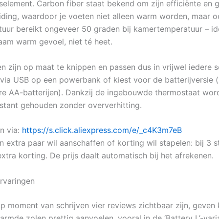
element. Carbon fiber staat bekend om zijn efficiënte en g
ding, waardoor je voeten niet alleen warm worden, maar oo
uur bereikt ongeveer 50 graden bij kamertemperatuur – id
am warm gevoel, niet té heet.
en zijn op maat te knippen en passen dus in vrijwel iedere 
n via USB op een powerbank of kiest voor de batterijversie 
re AA-batterijen). Dankzij de ingebouwde thermostaat wor
tant gehouden zonder oververhitting.
n via:
https://s.click.aliexpress.com/e/_c4K3m7eB
 extra paar wil aanschaffen of korting wil stapelen: bij 3 s
xtra korting. De prijs daalt automatisch bij het afrekenen.
rvaringen
p moment van schrijven vier reviews zichtbaar zijn, geven 
rmde zolen prettig aanvoelen, vooral in de ‘Battery L’-vari