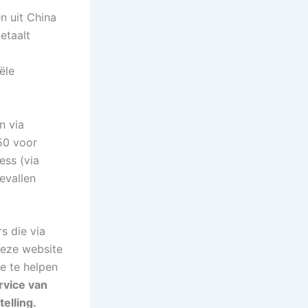
n uit China
etaalt
ële
 via
50 voor
ess (via
gevallen
s die via
deze website
e te helpen
rvice van
elling.