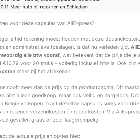
Meer hulp bij retouren en Schiedam
en voor deze capsules van AliExpress?
eger altijd rekening moest houden met extra douanekosten,
n en administratieve toeslagen, is dat nu verleden tijd.
Ali
nwoordig alle btw vooraf
, wat betekent dat de prijs die je z
 €10,79 voor 20 stuks – volledig inclusief btw is. Ook zijn 
kosten
meer bij het afrekenen.
dus nooit meer dan de prijs op de productpagina. Dit maakt
ess niet alleen goedkoop, maar ook veilig en zorgeloos. Dro
n België verkopen exact dezelfde capsules soms voor drie 
js en rekenen verzendkosten én retourkosten. Via AliExpress
veel gevallen gratis of zeer laagdrempelig.
rect de actuele prijs en opties hier: