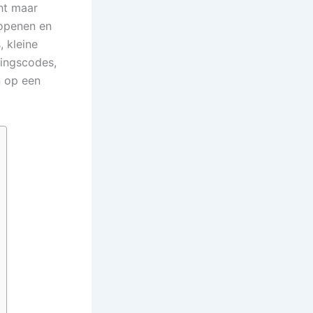
ht maar
 openen en
, kleine
tingscodes,
n op een