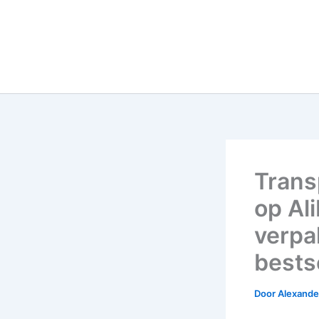
Trans
op Al
verpa
bestse
Door
Alexander