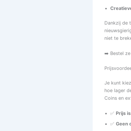
Creatiev
Dankzij de 
nieuwsgieri
niet te brek
➡️ Bestel z
Prijsvoordee
Je kunt kie
hoe lager d
Coins en ext
✅
Prijs i
✅
Geen d