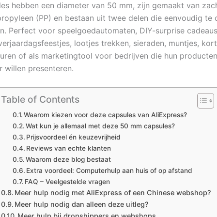
es hebben een diameter van 50 mm, zijn gemaakt van zac
propyleen (PP) en bestaan uit twee delen die eenvoudig te
zijn. Perfect voor speelgoedautomaten, DIY-surprise cadeaus
erjaardagsfeestjes, lootjes trekken, sieraden, muntjes, kor
guren of als marketingtool voor bedrijven die hun producte
r willen presenteren.
Table of Contents
Waarom kiezen voor deze capsules van AliExpress?
Wat kun je allemaal met deze 50 mm capsules?
Prijsvoordeel én keuzevrijheid
Reviews van echte klanten
Waarom deze blog bestaat
Extra voordeel: Computerhulp aan huis of op afstand
FAQ – Veelgestelde vragen
Meer hulp nodig met AliExpress of een Chinese webshop?
Meer hulp nodig dan alleen deze uitleg?
Meer hulp bij dropshippers en webshops