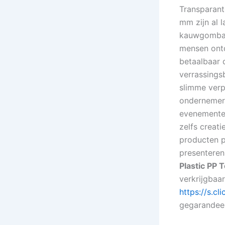
Transparant
mm zijn al l
kauwgombal
mensen ontd
betaalbaar 
verrassings
slimme verp
ondernemer
evenementen
zelfs creati
producten p
presenteren
Plastic PP 
verkrijgbaar
https://s.c
gegarandeer