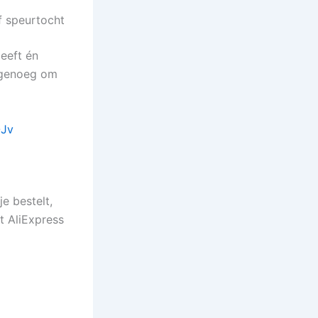
f speurtocht
geeft én
t genoeg om
OJv
e bestelt,
t AliExpress