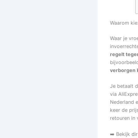
Waarom kiez
Waar je vro
invoerrechte
regelt tege
bijvoorbeeld
verborgen 
Je betaalt 
via AliExpr
Nederland e
keer de pri
retouren in 
➡️ Bekijk di