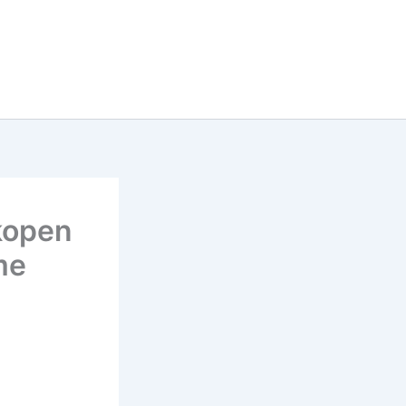
kopen
me