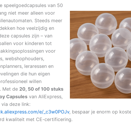
e speelgoedcapsules van 50
ang niet meer alleen voor
lenautomaten. Steeds meer
ekken hoe veelzijdig en
deze capsules zijn – van
ballen voor kinderen tot
akkingsoplossingen voor
s, webshophouders,
planners, leraressen en
evelingen die hun eigen
rofessioneel willen
. Met de
20, 50 of 100 stuks
Toy Capsules
van AliExpress,
 via deze link:
lick.aliexpress.com/e/_c3w0POJv
, bespaar je enorm op kosten
d kwaliteit met CE-certificering.