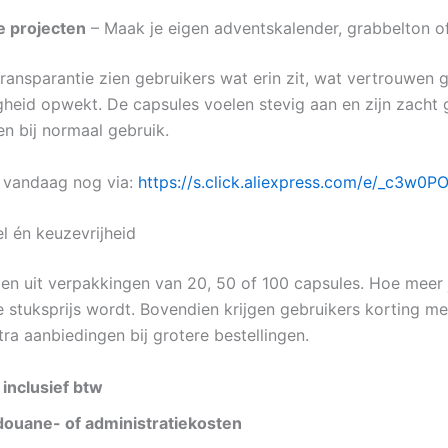
e projecten
– Maak je eigen adventskalender, grabbelton o
transparantie zien gebruikers wat erin zit, wat vertrouwen 
gheid opwekt. De capsules voelen stevig aan en zijn zach
en bij normaal gebruik.
e vandaag nog via:
https://s.click.aliexpress.com/e/_c3w0P
l én keuzevrijheid
zen uit verpakkingen van 20, 50 of 100 capsules. Hoe meer j
e stuksprijs wordt. Bovendien krijgen gebruikers korting me
ra aanbiedingen bij grotere bestellingen.
s inclusief btw
ouane- of administratiekosten