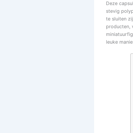
Deze capsul
stevig poly
te sluiten 
producten, v
miniatuurfi
leuke manie