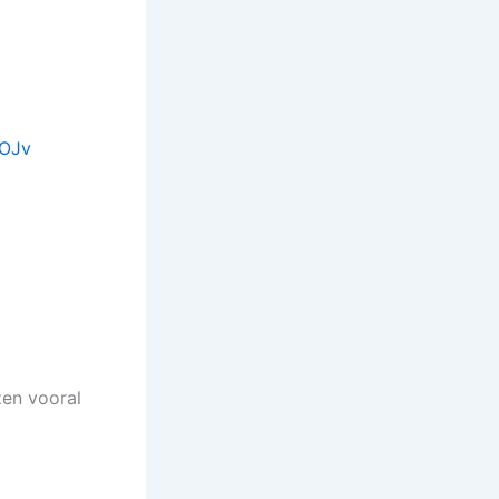
POJv
zen vooral