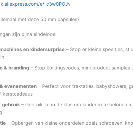
lick.aliexpress.com/e/_c3w0POJv
allemaal met deze 50 mm capsules?
ngen zijn bijna eindeloos:
machines en kindersurprise
– Stop er kleine speeltjes, sti
in
g & branding
– Stop kortingscodes, mini product samples
 & evenementen
– Perfect voor traktaties, babyshowers, g
f kerstcadeaus
f gebruik
– Gebruik ze in de klas om kinderen te belonen m
g
tie
– Opbergen van kleine onderdelen zoals schroeven, kn