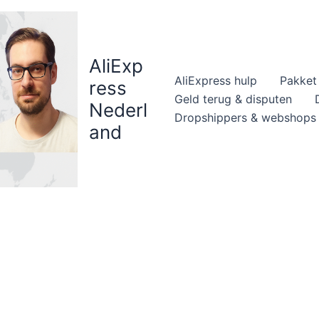
AliExp
AliExpress hulp
Pakket 
ress
Geld terug & disputen
Nederl
Dropshippers & webshops
and