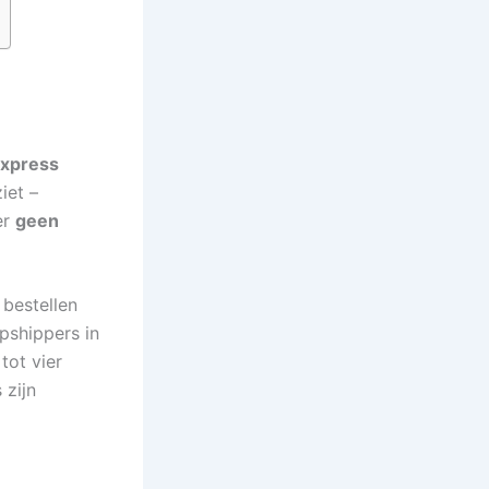
Express
iet –
er
geen
 bestellen
pshippers in
tot vier
 zijn