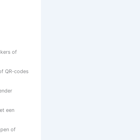
ckers of
 of QR-codes
ender
et een
open of