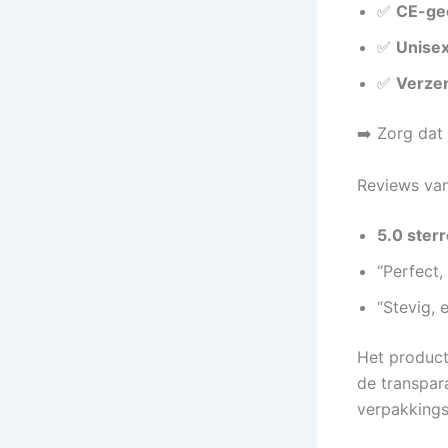
✅
CE-gec
✅
Unisex
✅
Verzen
➡️ Zorg dat 
Reviews van
5.0 ster
“Perfect,
“Stevig, 
Het product
de transpar
verpakkings