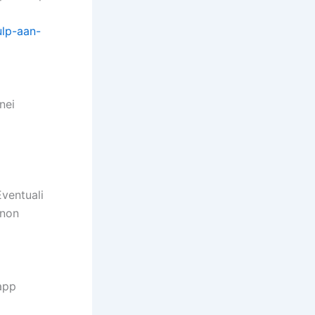
lp-aan-
nei
Eventuali
 non
app