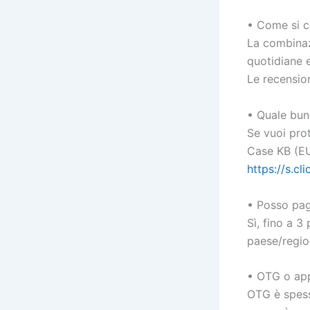
• Come si c
La combinaz
quotidiane e
Le recension
• Quale bun
Se vuoi pro
Case KB (EU)
https://s.c
• Posso pag
Sì, fino a 3
paese/regio
• OTG o app
OTG è spess