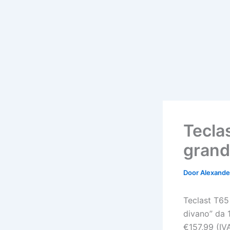
Tecla
grand
Door
Alexander
Teclast T65
divano” da 
€157,99 (IVA