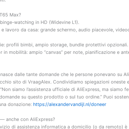
a T65 Max?
a binge-watching in HD (Widevine L1).
o e lavoro da casa: grande schermo, audio piacevole, vide
ie: profili bimbi, ampio storage, bundle protettivi opzionali.
r in mobilità: ampio “canvas” per note, pianificazione e ant
 nasce dalle tante domande che le persone ponevano su Al
ecchio sito di VraagAlex. Condividiamo spiegazioni oneste e
 “Non siamo l’assistenza ufficiale di AliExpress, ma siamo fel
 domande su questo prodotto o sul tuo ordine.” Puoi sostene
una donazione:
https://alexandervandijl.nl/doneer
 — anche con AliExpress?
rvizio di assistenza informatica a domicilio (o da remoto) è