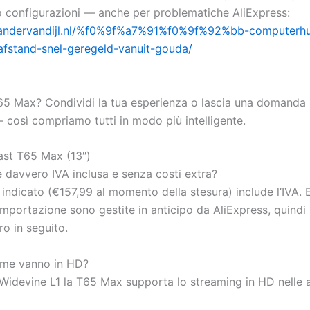
i o configurazioni — anche per problematiche AliExpress:
exandervandijl.nl/%f0%9f%a7%91%f0%9f%92%bb-computerhu
afstand-snel-geregeld-vanuit-gouda/
T65 Max? Condividi la tua esperienza o lascia una domanda 
così compriamo tutti in modo più intelligente.
st T65 Max (13″)
è davvero IVA inclusa e senza costi extra?
o indicato (€157,99 al momento della stesura) include l’IVA. 
importazione sono gestite in anticipo da AliExpress, quindi
ro in seguito.
rime vanno in HD?
a Widevine L1 la T65 Max supporta lo streaming in HD nelle 