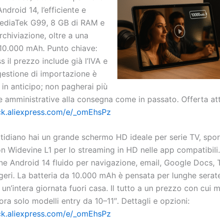
ndroid 14, l’efficiente e
ediaTek G99, 8 GB di RAM e
chiviazione, oltre a una
 10.000 mAh. Punto chiave:
s il prezzo include già l’IVA e
gestione di importazione è
in anticipo; non pagherai più
e amministrative alla consegna come in passato. Offerta att
lick.aliexpress.com/e/_omEhsPz
otidiano hai un grande schermo HD ideale per serie TV, spor
n Widevine L1 per lo streaming in HD nelle app compatibili.
e Android 14 fluido per navigazione, email, Google Docs,
ggeri. La batteria da 10.000 mAh è pensata per lunghe serat
un’intera giornata fuori casa. Il tutto a un prezzo con cui m
ra solo modelli entry da 10–11″. Dettagli e opzioni:
lick.aliexpress.com/e/_omEhsPz