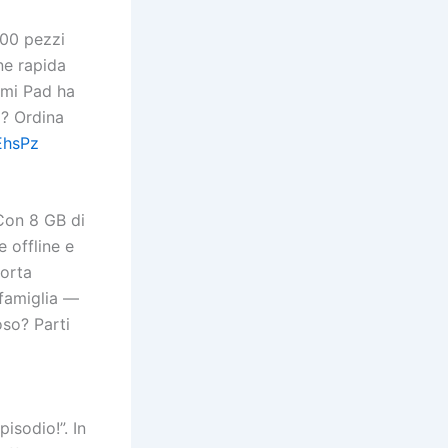
000 pezzi
ne rapida
dmi Pad ha
o? Ordina
mEhsPz
 Con 8 GB di
 offline e
porta
 famiglia —
oso? Parti
isodio!”. In