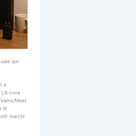
uale qui:
t e
 L’8-core
 Teams/Meet
e di
olti marchi