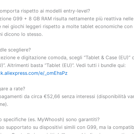
omporta rispetto ai modelli entry-level?
ione G99 + 8 GB RAM risulta nettamente più reattiva nelle 
 nei giochi leggeri rispetto a molte tablet economiche con 
i dicono lo stesso.
dle scegliere?
tezione e digitazione comoda, scegli “Tablet & Case (EU)” o
”. Altrimenti basta “Tablet (EU)”. Vedi tutti i bundle qui:
lick.aliexpress.com/e/_omEhsPz
are a rate?
 pagamenti da circa €52,66 senza interessi (disponibilità var
ne).
 specifiche (es. MyWhoosh) sono garantiti?
o supportato su dispositivi simili con G99, ma la compatibi