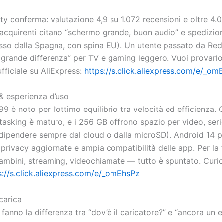
y conferma: valutazione 4,9 su 1.072 recensioni e oltre 4.
i acquirenti citano “schermo grande, buon audio” e spedizio
esso dalla Spagna, con spina EU). Un utente passato da Re
 grande differenza” per TV e gaming leggero. Vuoi provarl
ufficiale su AliExpress:
https://s.click.aliexpress.com/e/_o
 & esperienza d’uso
 è noto per l’ottimo equilibrio tra velocità ed efficienza.
tasking è maturo, e i 256 GB offrono spazio per video, serie
dipendere sempre dal cloud o dalla microSD). Android 14 
 privacy aggiornate e ampia compatibilità delle app. Per la
 bambini, streaming, videochiamate — tutto è spuntato. Curi
s://s.click.aliexpress.com/e/_omEhsPz
icarica
anno la differenza tra “dov’è il caricatore?” e “ancora un ep