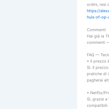
ordini, res
https://al
huis-of-op-
Commenti
Hai già la 
commenti — 
FAQ — Tecla
• Il prezzo 
Sì. Il prezz
pratiche di 
pagherai alt
• Netflix/P
Sì, grazie 
compatibili.