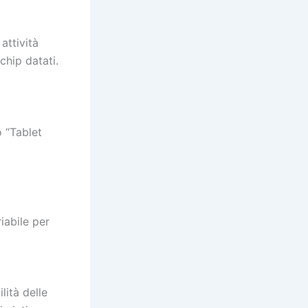
attività
chip datati.
 “Tablet
iabile per
lità delle