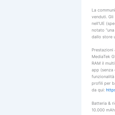
La communit
venduti. Gl
nell’UE (sp
notato “una
dallo store 
Prestazioni
MediaTek G99
RAM il multi
app (senza 
funzionalità
profili per
da qui:
http
Batteria & r
10.000 mAh f