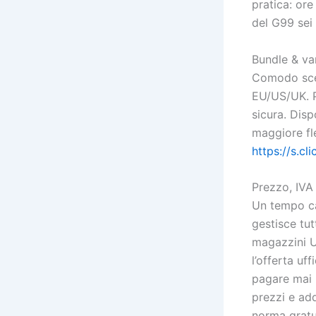
pratica: ore
del G99 sei 
Bundle & var
Comodo sceg
EU/US/UK. Pe
sicura. Disp
maggiore fle
https://s.c
Prezzo, IVA 
Un tempo ca
gestisce tut
magazzini U
l’offerta uff
pagare mai 
prezzi e add
norma gratui