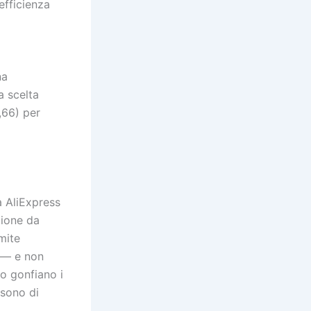
efficienza
na
a scelta
,66) per
 AliExpress
zione da
mite
— e non
o gonfiano i
 sono di