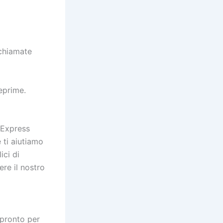
ochiamate
eprime.
iExpress
 ti aiutiamo
ici di
re il nostro
 pronto per