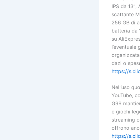
IPS da 13″, A
scattante M
256 GB di ar
batteria da
su AliExpres
l’eventuale 
organizzata 
dazi o spes
https://s.c
Nell’uso qu
YouTube, co
G99 mantien
e giochi le
streaming o 
offrono anco
https://s.c