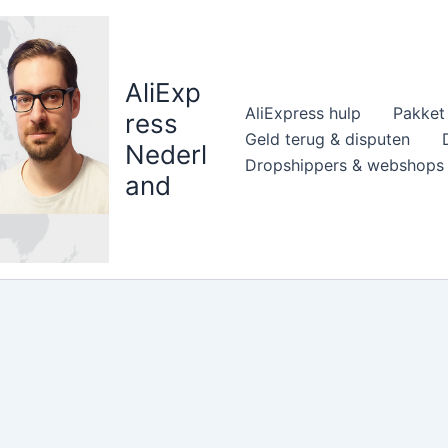
AliExp
AliExpress hulp
Pakket 
ress
Geld terug & disputen
Nederl
Dropshippers & webshops
and