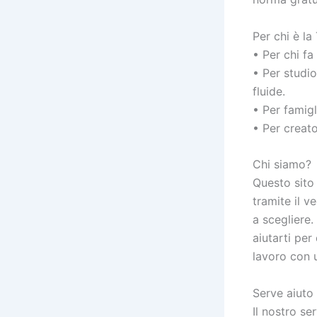
Per chi è l
• Per chi f
• Per studi
fluide.
• Per famigl
• Per creato
Chi siamo?
Questo sito
tramite il v
a scegliere.
aiutarti per
lavoro con 
Serve aiuto
Il nostro se