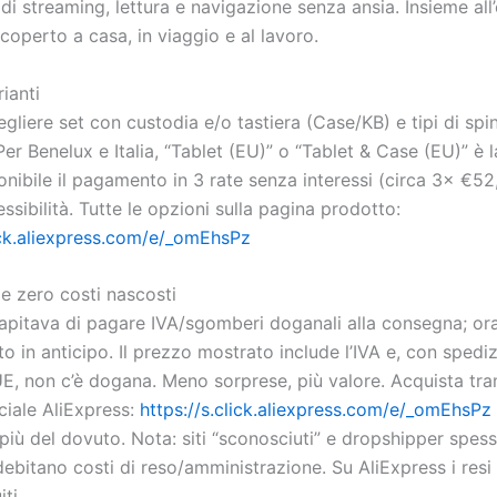
 di streaming, lettura e navigazione senza ansia. Insieme all’
coperto a casa, in viaggio e al lavoro.
ianti
liere set con custodia e/o tastiera (Case/KB) e tipi di spi
r Benelux e Italia, “Tablet (EU)” o “Tablet & Case (EU)” è l
onibile il pagamento in 3 rate senza interessi (circa 3× €52
ssibilità. Tutte le opzioni sulla pagina prodotto:
lick.aliexpress.com/e/_omEhsPz
e zero costi nascosti
pitava di pagare IVA/sgomberi doganali alla consegna; ora
to in anticipo. Il prezzo mostrato include l’IVA e, con spedi
E, non c’è dogana. Meno sorprese, più valore. Acquista tra
iciale AliExpress:
https://s.click.aliexpress.com/e/_omEhsPz
più del dovuto. Nota: siti “sconosciuti” e dropshipper spess
ebitano costi di reso/amministrazione. Su AliExpress i resi
ti.