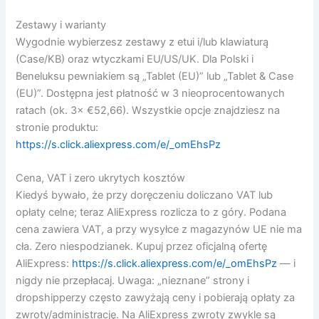
Zestawy i warianty
Wygodnie wybierzesz zestawy z etui i/lub klawiaturą
(Case/KB) oraz wtyczkami EU/US/UK. Dla Polski i
Beneluksu pewniakiem są „Tablet (EU)” lub „Tablet & Case
(EU)”. Dostępna jest płatność w 3 nieoprocentowanych
ratach (ok. 3× €52,66). Wszystkie opcje znajdziesz na
stronie produktu:
https://s.click.aliexpress.com/e/_omEhsPz
Cena, VAT i zero ukrytych kosztów
Kiedyś bywało, że przy doręczeniu doliczano VAT lub
opłaty celne; teraz AliExpress rozlicza to z góry. Podana
cena zawiera VAT, a przy wysyłce z magazynów UE nie ma
cła. Zero niespodzianek. Kupuj przez oficjalną ofertę
AliExpress:
https://s.click.aliexpress.com/e/_omEhsPz
— i
nigdy nie przepłacaj. Uwaga: „nieznane” strony i
dropshipperzy często zawyżają ceny i pobierają opłaty za
zwroty/administrację. Na AliExpress zwroty zwykle są