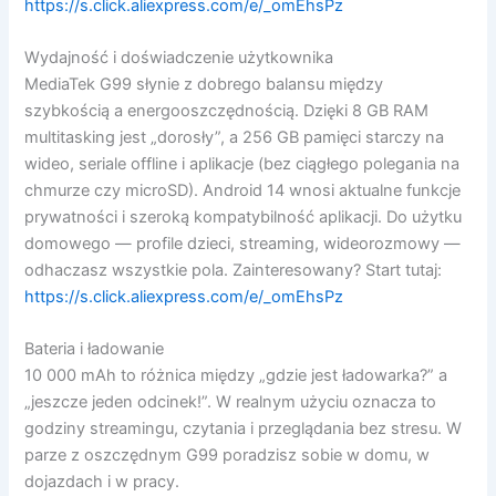
https://s.click.aliexpress.com/e/_omEhsPz
Wydajność i doświadczenie użytkownika
MediaTek G99 słynie z dobrego balansu między
szybkością a energooszczędnością. Dzięki 8 GB RAM
multitasking jest „dorosły”, a 256 GB pamięci starczy na
wideo, seriale offline i aplikacje (bez ciągłego polegania na
chmurze czy microSD). Android 14 wnosi aktualne funkcje
prywatności i szeroką kompatybilność aplikacji. Do użytku
domowego — profile dzieci, streaming, wideorozmowy —
odhaczasz wszystkie pola. Zainteresowany? Start tutaj:
https://s.click.aliexpress.com/e/_omEhsPz
Bateria i ładowanie
10 000 mAh to różnica między „gdzie jest ładowarka?” a
„jeszcze jeden odcinek!”. W realnym użyciu oznacza to
godziny streamingu, czytania i przeglądania bez stresu. W
parze z oszczędnym G99 poradzisz sobie w domu, w
dojazdach i w pracy.