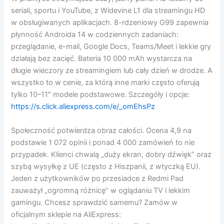
seriali, sportu i YouTube, z Widevine L1 dla streamingu HD
w obsługiwanych aplikacjach. 8-rdzeniowy G99 zapewnia
płynność Androida 14 w codziennych zadaniach:
przeglądanie, e-mail, Google Docs, Teams/Meet i lekkie gry
działają bez zacięć. Bateria 10 000 mAh wystarcza na
długie wieczory ze streamingiem lub cały dzień w drodze. A
wszystko to w cenie, za którą inne marki często oferują
tylko 10–11″ modele podstawowe. Szczegóły i opcje:
https://s.click.aliexpress.com/e/_omEhsPz
Społeczność potwierdza obraz całości. Ocena 4,9 na
podstawie 1 072 opinii i ponad 4 000 zamówień to nie
przypadek. Klienci chwalą „duży ekran, dobry dźwięk” oraz
szybą wysyłkę z UE (często z Hiszpanii, z wtyczką EU).
Jeden z użytkowników po przesiadce z Redmi Pad
zauważył „ogromną różnicę” w oglądaniu TV i lekkim
gamingu. Chcesz sprawdzić samemu? Zamów w
oficjalnym sklepie na AliExpress: