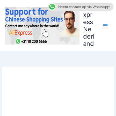
Ga
AliE
Neem contact op via WhatsApp!
naar
xpr
de
ess
inhoud
Ne
derl
and