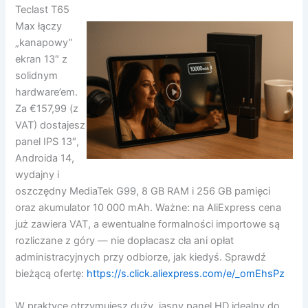
Teclast T65
Max łączy
„kanapowy”
ekran 13″ z
solidnym
hardware’em.
Za €157,99 (z
VAT) dostajesz
panel IPS 13″,
Androida 14,
wydajny i
oszczędny MediaTek G99, 8 GB RAM i 256 GB pamięci
oraz akumulator 10 000 mAh. Ważne: na AliExpress cena
już zawiera VAT, a ewentualne formalności importowe są
rozliczane z góry — nie dopłacasz cła ani opłat
administracyjnych przy odbiorze, jak kiedyś. Sprawdź
bieżącą ofertę:
https://s.click.aliexpress.com/e/_omEhsPz
W praktyce otrzymujesz duży, jasny panel HD idealny do