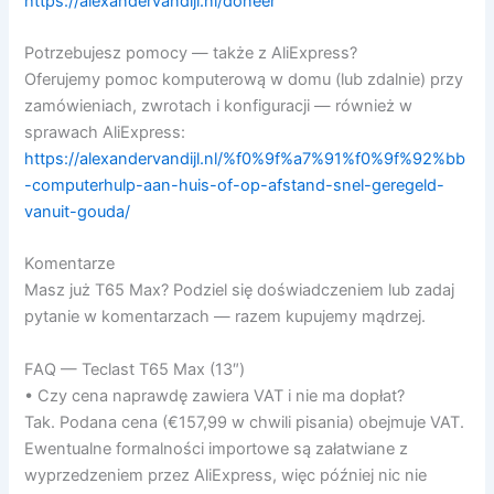
https://alexandervandijl.nl/doneer
Potrzebujesz pomocy — także z AliExpress?
Oferujemy pomoc komputerową w domu (lub zdalnie) przy
zamówieniach, zwrotach i konfiguracji — również w
sprawach AliExpress:
https://alexandervandijl.nl/%f0%9f%a7%91%f0%9f%92%bb
-computerhulp-aan-huis-of-op-afstand-snel-geregeld-
vanuit-gouda/
Komentarze
Masz już T65 Max? Podziel się doświadczeniem lub zadaj
pytanie w komentarzach — razem kupujemy mądrzej.
FAQ — Teclast T65 Max (13″)
• Czy cena naprawdę zawiera VAT i nie ma dopłat?
Tak. Podana cena (€157,99 w chwili pisania) obejmuje VAT.
Ewentualne formalności importowe są załatwiane z
wyprzedzeniem przez AliExpress, więc później nic nie