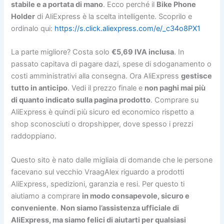
stabile e a portata di mano
. Ecco perché il
Bike Phone
Holder
di AliExpress è la scelta intelligente. Scoprilo e
ordinalo qui:
https://s.click.aliexpress.com/e/_c34o8PX1
La parte migliore? Costa solo
€5,69 IVA inclusa
. In
passato capitava di pagare dazi, spese di sdoganamento o
costi amministrativi alla consegna. Ora AliExpress
gestisce
tutto in anticipo
. Vedi il prezzo finale e
non paghi mai più
di quanto indicato sulla pagina prodotto
. Comprare su
AliExpress è quindi più sicuro ed economico rispetto a
shop sconosciuti o dropshipper, dove spesso i prezzi
raddoppiano.
Questo sito è nato dalle migliaia di domande che le persone
facevano sul vecchio VraagAlex riguardo a prodotti
AliExpress, spedizioni, garanzia e resi. Per questo ti
aiutiamo a comprare
in modo consapevole, sicuro e
conveniente
.
Non siamo l’assistenza ufficiale di
AliExpress, ma siamo felici di aiutarti per qualsiasi