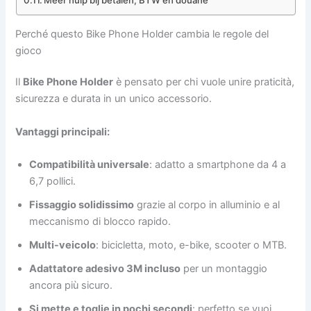
Meer hulp bij betalen, BTW en douane
Perché questo Bike Phone Holder cambia le regole del
gioco
Il
Bike Phone Holder
è pensato per chi vuole unire praticità,
sicurezza e durata in un unico accessorio.
Vantaggi principali:
Compatibilità universale
: adatto a smartphone da 4 a
6,7 pollici.
Fissaggio solidissimo
grazie al corpo in alluminio e al
meccanismo di blocco rapido.
Multi-veicolo
: bicicletta, moto, e-bike, scooter o MTB.
Adattatore adesivo 3M incluso
per un montaggio
ancora più sicuro.
Si mette e toglie in pochi secondi
: perfetto se vuoi