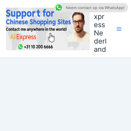
Ga
AliE
Neem contact op via WhatsApp!
naar
xpr
de
ess
inhoud
Ne
derl
and