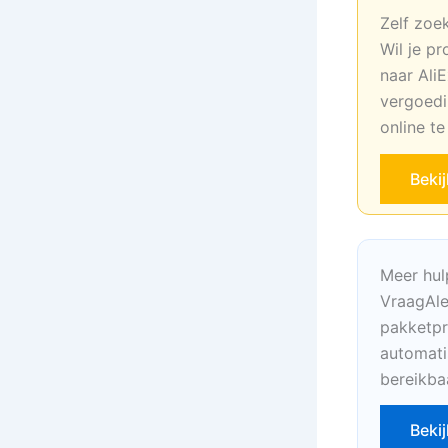
Zelf zoe
Wil je pr
naar AliE
vergoedi
online t
Beki
Meer hul
VraagAle
pakketpr
automati
bereikba
Bekij