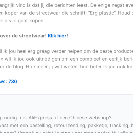
angrijk vind is dat jij die berichten leest. De enige negatiev
 koper van de streetwear die schrijft: “Erg plastic”. Houd 
e als je gaat kopen.
s over de streetwear!
Klik hier
!
wil ik jou heel erg graag verder helpen om de beste producte
n wil ik jou ook uitnodigen om een compleet en eerlijk beri
er de blog. Hoe meer jij wilt weten, hoe beter ik jou ook ka
ws:
736
p nodig met AliExpress of een Chinese webshop?
vast met een bestelling, retourzending, pakketje, tracking, 
hipper? VraagAlex helpt je stap voor stap verder. Wij zijn 