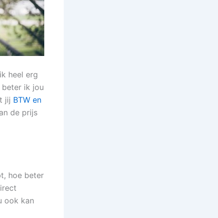
ik heel erg
 beter ik jou
 jij
BTW en
n de prijs
t, hoe beter
irect
ou ook kan