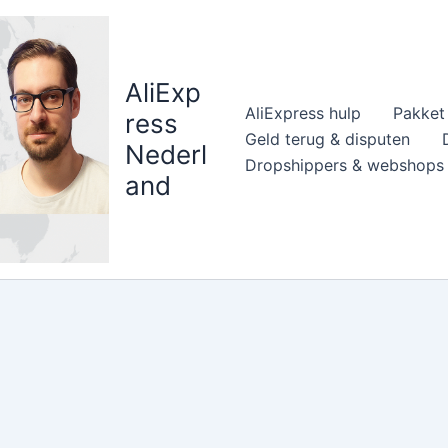
AliExp
AliExpress hulp
Pakket 
ress
Geld terug & disputen
Nederl
Dropshippers & webshops
and