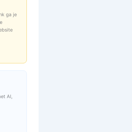
nk ga je
ne
ebsite
et AI,