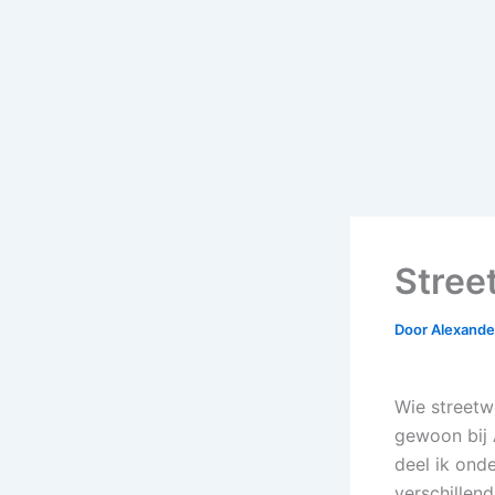
Stree
Door
Alexander
Wie streetw
gewoon bij 
deel ik ond
verschillen