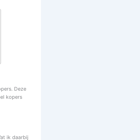
opers. Deze
eel kopers
t ik daarbij