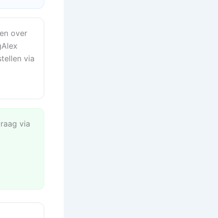
en over
gAlex
tellen via
vraag via