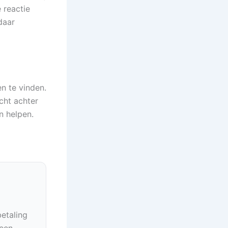
e reactie
daar
n te vinden.
cht achter
n helpen.
betaling
geen