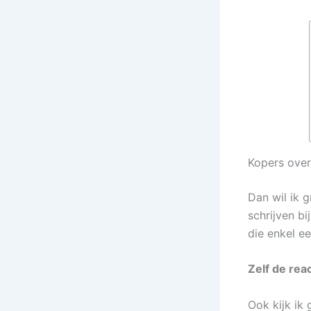
Kopers over
Dan wil ik 
schrijven bi
die enkel ee
Zelf de rea
Ook kijk ik