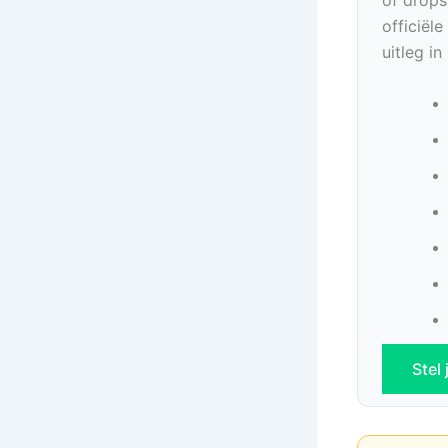
officiël
uitleg i
Stel