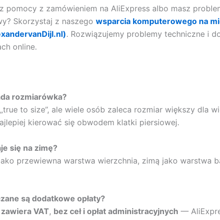
sz pomocy z zamówieniem na AliExpress albo masz proble
y? Skorzystaj z naszego
wsparcia komputerowego na mie
exandervanDijl.nl)
. Rozwiązujemy problemy techniczne i 
ch online.
ada rozmiarówka?
„true to size”, ale wiele osób zaleca rozmiar większy dla w
jlepiej kierować się obwodem klatki piersiowej.
je się na zimę?
 jako przewiewna warstwa wierzchnia, zimą jako warstwa
czane są dodatkowe opłaty?
€ zawiera VAT
,
bez ceł i opłat administracyjnych
— AliExpre