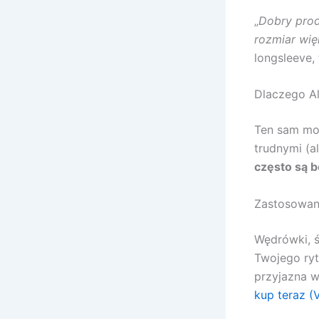
„
Dobry prod
rozmiar wię
longsleeve,
Dlaczego Al
Ten sam mo
trudnymi (a
często są b
Zastosowan
Wędrówki, ś
Twojego ryt
przyjazna w
kup teraz (