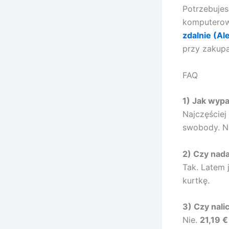
Potrzebuje
komputerow
zdalnie (Al
przy zakupa
FAQ
1) Jak wyp
Najczęściej 
swobody. Na
2) Czy nada
Tak. Latem
kurtkę.
3) Czy nali
Nie.
21,19 