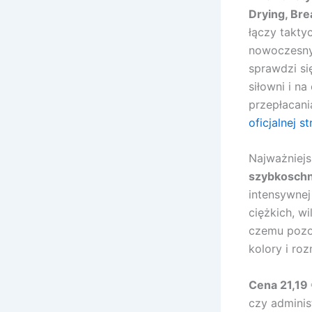
Drying, Bre
łączy takty
nowoczesny
sprawdzi się
siłowni i na
przepłacani
oficjalnej s
Najważniejs
szybkoschn
intensywnej
ciężkich, w
czemu pozos
kolory i roz
Cena 21,19
czy adminis