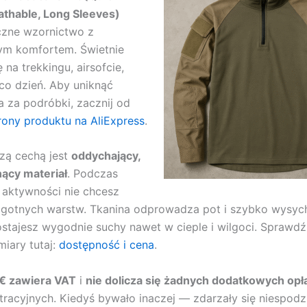
athable, Long Sleeves)
czne wzornictwo z
m komfortem. Świetnie
 na trekkingu, airsofcie,
 co dzień. Aby uniknąć
a za podróbki, zacznij od
trony produktu na AliExpress
.
zą cechą jest
oddychający,
ący materiał
. Podczas
 aktywności nie chcesz
ilgotnych warstw. Tkanina odprowadza pot i szybko wysych
tajesz wygodnie suchy nawet w cieple i wilgoci. Sprawdź
miary tutaj:
dostępność i cena
.
 € zawiera VAT
i
nie dolicza się żadnych dodatkowych opł
tracyjnych. Kiedyś bywało inaczej — zdarzały się niespod