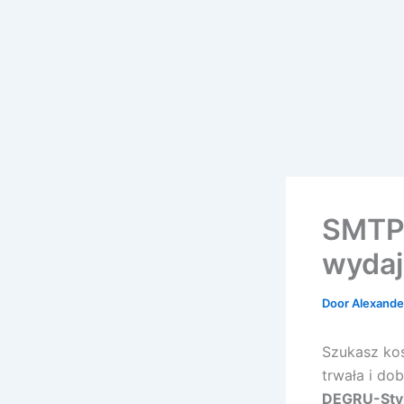
SMTP0
wydaj
Door
Alexander
Szukasz kos
trwała i do
DEGRU-Style