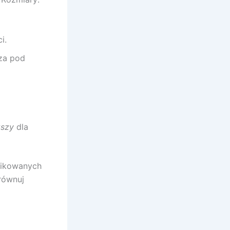
i.
aza pod
kszy
dla
fikowanych
orównuj