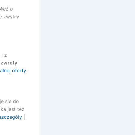
Weź o
ie zwykły
i z
a
zwroty
alnej oferty
.
e się do
ka jest też
szczegóły
|