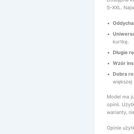
S–XXL. Najw
Oddychal
Uniwersa
kurtkę.
Długie r
Wzór in
Dobra r
większej
Model ma j
opinii. Uży
warianty, n
Opinie uży