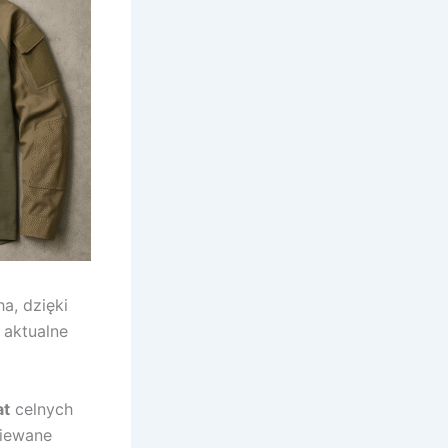
a, dzięki
 aktualne
at
celnych
ziewane