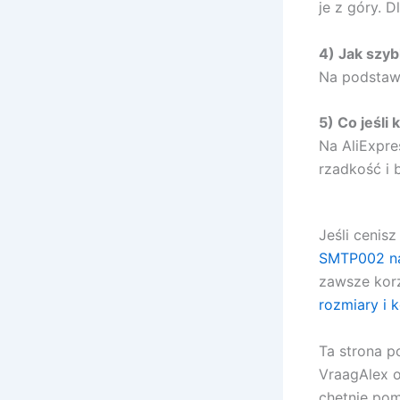
je z góry. 
4) Jak szyb
Na podstawi
5) Co jeśli
Na AliExpre
rzadkość i 
Jeśli cenis
SMTP002 na
zawsze kor
rozmiary i k
Ta strona p
VraagAlex o
chętnie po