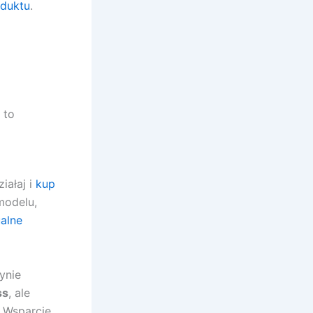
oduktu
.
 to
iałaj i
kup
modelu,
alne
ynie
ss
, ale
 Wsparcie