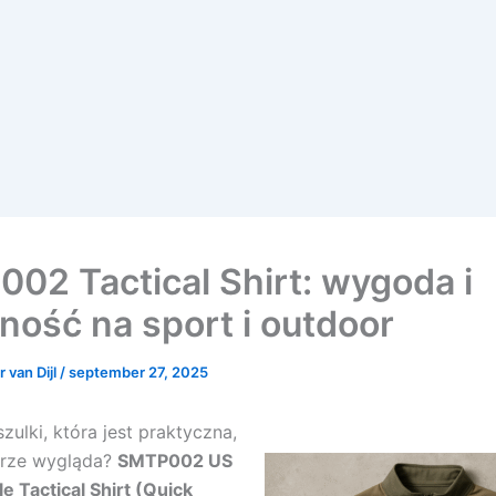
02 Tactical Shirt: wygoda i
ność na sport i outdoor
 van Dijl
/
september 27, 2025
zulki, która jest praktyczna,
brze wygląda?
SMTP002 US
 Tactical Shirt (Quick