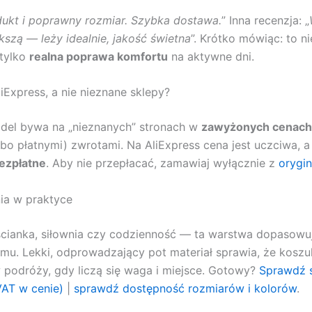
ukt i poprawny rozmiar. Szybka dostawa.
” Inna recenzja: „
kszą — leży idealnie, jakość świetna
”. Krótko mówiąc: to n
 tylko
realna poprawa komfortu
na aktywne dni.
iExpress, a nie nieznane sklepy?
del bywa na „nieznanych” stronach w
zawyżonych cenach
lbo płatnymi) zwrotami. Na AliExpress cena jest uczciwa, 
ezpłatne
. Aby nie przepłacać, zamawiaj wyłącznie z
orygin
ia w praktyce
cianka, siłownia czy codzienność — ta warstwa dopasowuj
mu. Lekki, odprowadzający pot materiał sprawia, że koszul
 podróży, gdy liczą się waga i miejsce. Gotowy?
Sprawdź 
VAT w cenie)
|
sprawdź dostępność rozmiarów i kolorów
.