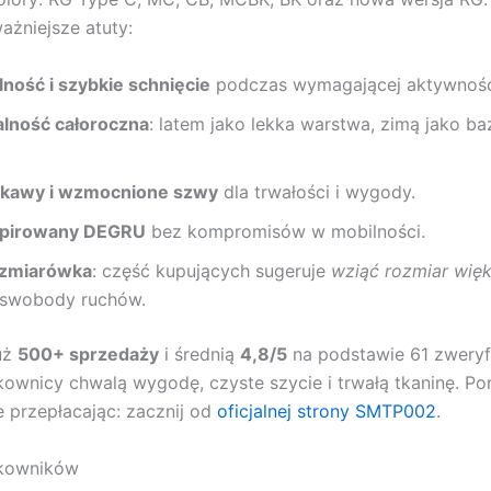
ażniejsze atuty:
ność i szybkie schnięcie
podczas wymagającej aktywnośc
lność całoroczna
: latem jako lekka warstwa, zimą jako b
ękawy i wzmocnione szwy
dla trwałości i wygody.
spirowany DEGRU
bez kompromisów w mobilności.
ozmiarówka
: część kupujących sugeruje
wziąć rozmiar wię
 swobody ruchów.
uż
500+ sprzedaży
i średnią
4,8/5
na podstawie 61 zwery
tkownicy chwalą wygodę, czyste szycie i trwałą tkaninę. P
ie przepłacając: zacznij od
oficjalnej strony SMTP002
.
tkowników