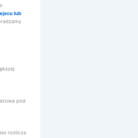
m
jscu lub
doradzamy
iększej
 bazowa pod
ss rozlicza