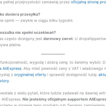
Dla pełnej przejrzystości zamawiaj przez
oficjalną stronę pr
ko dociera przesyłka?
e opinii — zwykle w ciągu kilku tygodni.
 koszulka nie spełni oczekiwań?
ss często dostępny jest
darmowy zwrot
. U dropshipperów
bywa płatne.
z funkcjonalność, wygodę i dobrą cenę, to świetny wybór. Dz
 AliExpress
. Aby mieć pewność ceny z VAT i właściwego 
zystaj z
oryginalnej oferty
i sprawdź dostępność tutaj:
aktu
olory
.
owstała z wielu pytań, które ludzie zadawali na dawnej witr
 AliExpress.
Nie jesteśmy oficjalnym supportem AliExpre
możemy w sprawie tego produktu lub Twojego zamówienia.