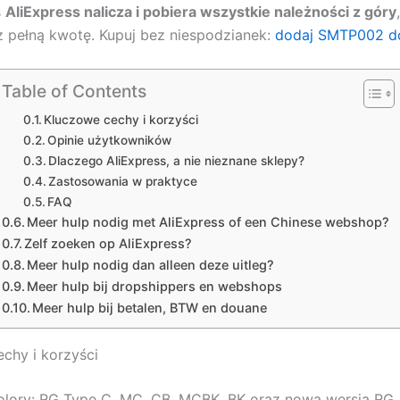
ś
AliExpress nalicza i pobiera wszystkie należności z góry
z pełną kwotę. Kupuj bez niespodzianek:
dodaj SMTP002 d
Table of Contents
Kluczowe cechy i korzyści
Opinie użytkowników
Dlaczego AliExpress, a nie nieznane sklepy?
Zastosowania w praktyce
FAQ
Meer hulp nodig met AliExpress of een Chinese webshop?
Zelf zoeken op AliExpress?
Meer hulp nodig dan alleen deze uitleg?
Meer hulp bij dropshippers en webshops
Meer hulp bij betalen, BTW en douane
chy i korzyści
lory: RG Type C, MC, CB, MCBK, BK oraz nowa wersja RG.