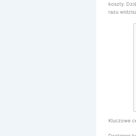
koszty. Dzi
razu widzis
Kluczowe ce
Dostępne ko