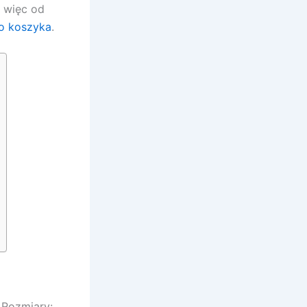
, więc od
o koszyka
.
 Rozmiary: