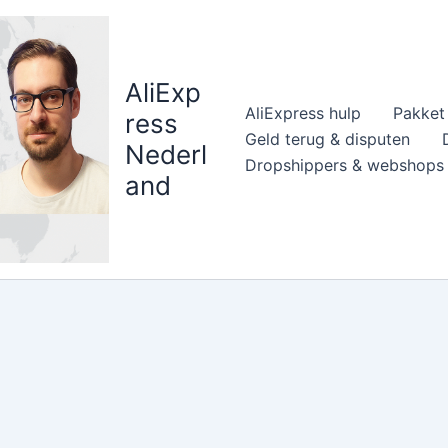
AliExp
AliExpress hulp
Pakket 
ress
Geld terug & disputen
Nederl
Dropshippers & webshops
and