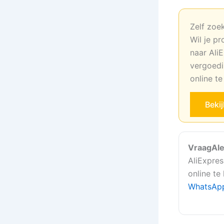
Zelf zoe
Wil je pr
naar AliE
vergoedi
online t
Beki
VraagAle
AliExpres
online te
WhatsAp