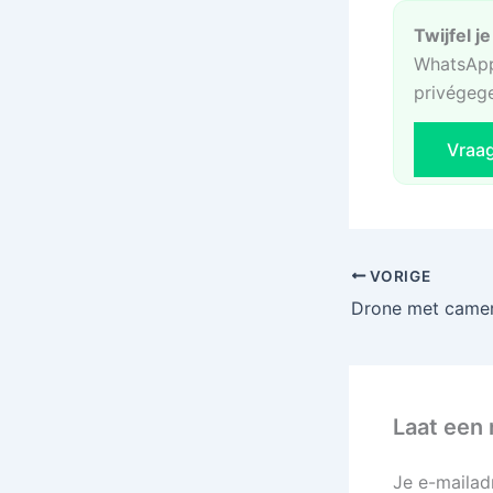
Twijfel j
WhatsApp
privégeg
Vraa
VORIGE
Laat een 
Je e-mailad