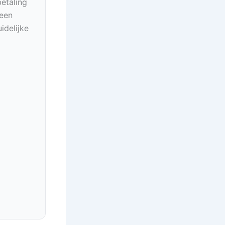
betaling
geen
idelijke