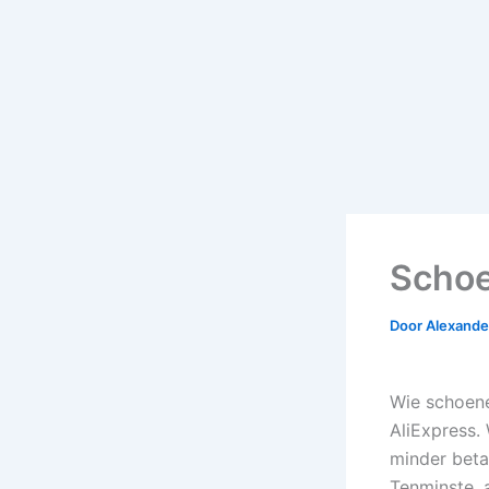
Schoe
Door
Alexander
Wie schoene
AliExpress.
minder betaa
Tenminste, a