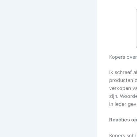
Kopers ove
Ik schreef 
producten z
verkopen va
zijn. Woorde
in ieder gev
Reacties o
Kopers schri