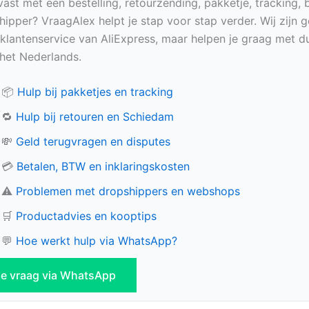
vast met een bestelling, retourzending, pakketje, tracking, 
hipper? VraagAlex helpt je stap voor stap verder. Wij zijn 
e klantenservice van AliExpress, maar helpen je graag met du
n het Nederlands.
📦
Hulp bij pakketjes en tracking
🔁
Hulp bij retouren en Schiedam
💸
Geld terugvragen en disputes
💳
Betalen, BTW en inklaringskosten
⚠️
Problemen met dropshippers en webshops
🛒
Productadvies en kooptips
💬
Hoe werkt hulp via WhatsApp?
 je vraag via WhatsApp