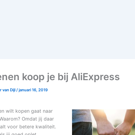
nen koop je bij AliExpress
 van Dijl
/
januari 16, 2019
n wilt kopen gaat naar
 Waarom? Omdat jij daar
lt voor betere kwaliteit.
ls jij goed oplet.