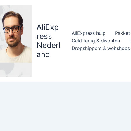
AliExp
AliExpress hulp
Pakket 
ress
Geld terug & disputen
Nederl
Dropshippers & webshops
and