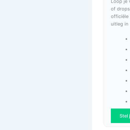
Loop je 
of drops
officiël
uitleg i
Stel