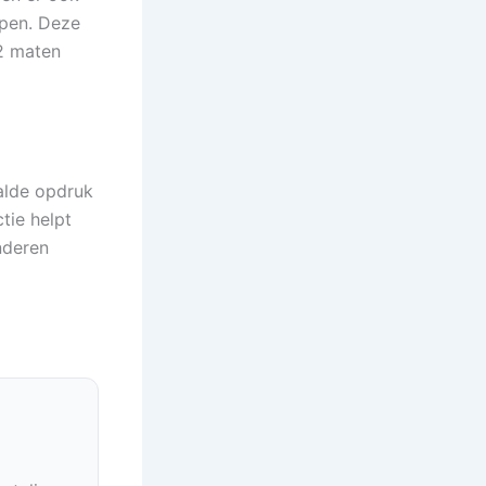
open. Deze
 2 maten
aalde opdruk
tie helpt
nderen