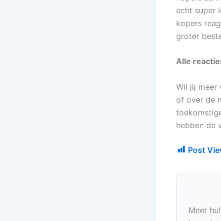
echt super l
kopers reag
groter beste
Alle reacti
Wil jij mee
of over de 
toekomstige
hebben de v
Post Vie
Meer hul