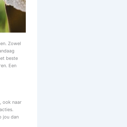
nen. Zowel
Vandaag
het beste
ren. Een
, ook naar
acties.
p jou dan