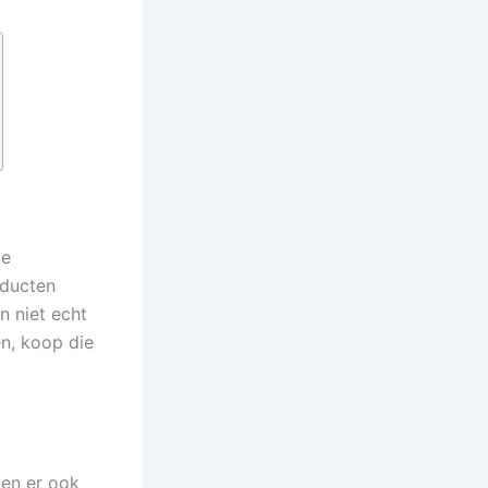
de
oducten
 niet echt
en, koop die
ien er ook