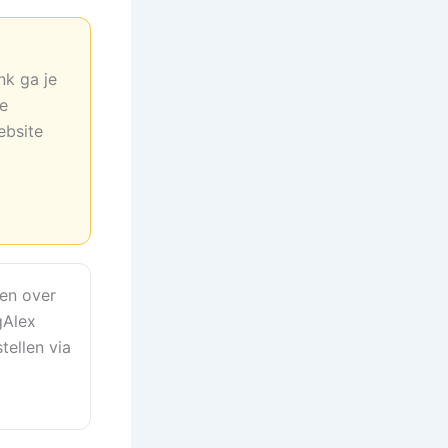
nk ga je
ne
ebsite
en over
gAlex
tellen via