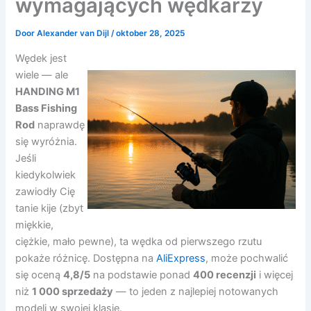
wymagających wędkarzy
Door
Alexander van Dijl
/
oktober 28, 2025
Wędek jest
wiele — ale
HANDING M1
Bass Fishing
Rod
naprawdę
się wyróżnia.
Jeśli
kiedykolwiek
zawiodły Cię
tanie kije (zbyt
miękkie,
ciężkie, mało pewne), ta wędka od pierwszego rzutu
pokaże różnicę. Dostępna na
AliExpress
, może pochwalić
się oceną
4,8/5
na podstawie ponad
400 recenzji
i więcej
niż
1 000 sprzedaży
— to jeden z najlepiej notowanych
modeli w swojej klasie.