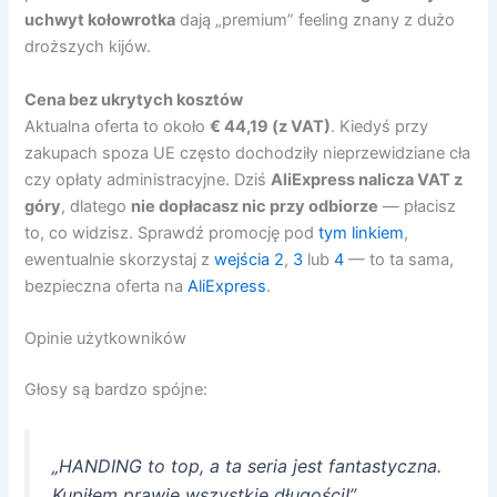
uchwyt kołowrotka
dają „premium” feeling znany z dużo
droższych kijów.
Cena bez ukrytych kosztów
Aktualna oferta to około
€ 44,19 (z VAT)
. Kiedyś przy
zakupach spoza UE często dochodziły nieprzewidziane cła
czy opłaty administracyjne. Dziś
AliExpress nalicza VAT z
góry
, dlatego
nie dopłacasz nic przy odbiorze
— płacisz
to, co widzisz. Sprawdź promocję pod
tym linkiem
,
ewentualnie skorzystaj z
wejścia 2
,
3
lub
4
— to ta sama,
bezpieczna oferta na
AliExpress
.
Opinie użytkowników
Głosy są bardzo spójne:
„HANDING to top, a ta seria jest fantastyczna.
Kupiłem prawie wszystkie długości!”