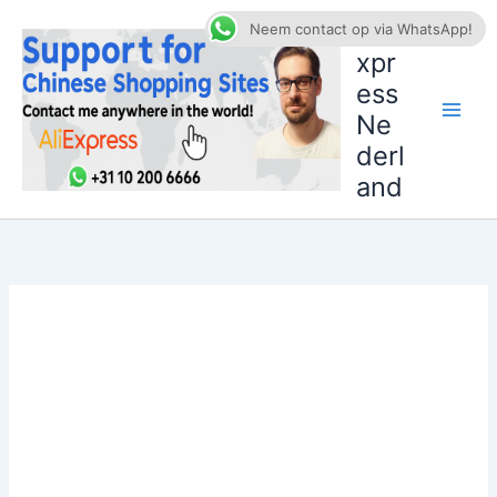
Ga
AliE
Neem contact op via WhatsApp!
naar
xpr
de
ess
inhoud
Ne
derl
and