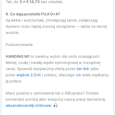
Tak, do
3 × € 14,73
bez odsetek.
6. Co dają przelotki FUJI O+A?
Są lekkie i wytrzymałe, zmniejszają tarcie, zwiększają
dystans rzutu i lepiej znoszą obciążenia — także na słonej
wodzie.
Podsumowanie
HANDING M1
to świetny wybór dla osób szukających
lekkiej, czułej i trwałej wędki spinningowej w rozsądnej
cenie. Sprawdź bezpieczną ofertę przez
ten link
(albo
przez
wejście 2
/
3
/
4
) i zobacz, dlaczego tak wielu wędkarzy
ją poleca.
Masz pytania o zamówienie lub o AliExpress? Zostaw
komentarz poniżej albo wesprzyj naszą pracę darowizną:
alexandervandijl.nl/doneer
.