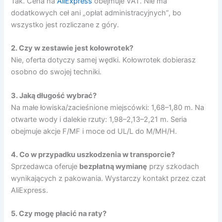
Tak. Cena na
AliExpress
obejmuje VAT. Nie ma
dodatkowych ceł ani „opłat administracyjnych”, bo
wszystko jest rozliczane z góry.
2. Czy w zestawie jest kołowrotek?
Nie, oferta dotyczy samej wędki. Kołowrotek dobierasz
osobno do swojej techniki.
3. Jaką długość wybrać?
Na małe łowiska/zacieśnione miejscówki: 1,68–1,80 m. Na
otwarte wody i dalekie rzuty: 1,98–2,13–2,21 m. Seria
obejmuje akcje F/MF i moce od UL/L do M/MH/H.
4. Co w przypadku uszkodzenia w transporcie?
Sprzedawca oferuje
bezpłatną wymianę
przy szkodach
wynikających z pakowania. Wystarczy kontakt przez czat
AliExpress.
5. Czy mogę płacić na raty?