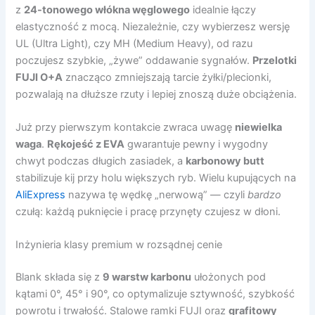
z
24-tonowego włókna węglowego
idealnie łączy
elastyczność z mocą. Niezależnie, czy wybierzesz wersję
UL (Ultra Light), czy MH (Medium Heavy), od razu
poczujesz szybkie, „żywe” oddawanie sygnałów.
Przelotki
FUJI O+A
znacząco zmniejszają tarcie żyłki/plecionki,
pozwalają na dłuższe rzuty i lepiej znoszą duże obciążenia.
Już przy pierwszym kontakcie zwraca uwagę
niewielka
waga
.
Rękojeść z EVA
gwarantuje pewny i wygodny
chwyt podczas długich zasiadek, a
karbonowy butt
stabilizuje kij przy holu większych ryb. Wielu kupujących na
AliExpress
nazywa tę wędkę „nerwową” — czyli
bardzo
czułą: każdą puknięcie i pracę przynęty czujesz w dłoni.
Inżynieria klasy premium w rozsądnej cenie
Blank składa się z
9 warstw karbonu
ułożonych pod
kątami 0°, 45° i 90°, co optymalizuje sztywność, szybkość
powrotu i trwałość. Stalowe ramki FUJI oraz
grafitowy