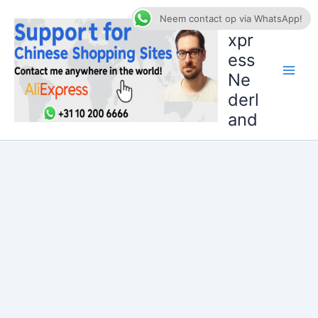
Ga
AliE
Neem contact op via WhatsApp!
naar
xpr
de
ess
inhoud
Ne
derl
and