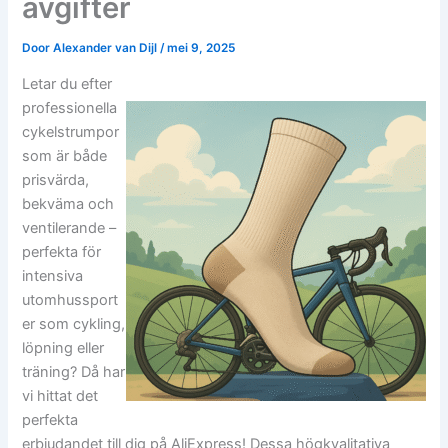
avgifter
Door
Alexander van Dijl
/
mei 9, 2025
Letar du efter
professionella
cykelstrumpor
som är både
prisvärda,
bekväma och
ventilerande –
perfekta för
intensiva
utomhussport
er som cykling,
löpning eller
träning? Då har
vi hittat det
perfekta
erbjudandet till dig på AliExpress! Dessa högkvalitativa