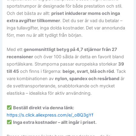
sportstrumpor är designade för både prestation och stil.
Och det bästa av allt:
priset inkluderar moms och inga
extra avgifter tillkommer
. Det du ser är vad du betalar –
inga tullavgifter, inga dolda kostnader. Det var annorlunda
förr, men nu är allt tydligt från början.
Med ett
genomsnittligt betyg på 4,7 stjärnor från 27
recensioner
och över 100 sålda är detta en favorit bland
sportälskare. Strumporna passar europeiska storlekar
39
till 45
och finns i färgerna:
beige, svart, blå och röd
. Tack
vare kombinationen av
nylon, spandex och resårband
är
de svettransporterande, snabbtorkande och mycket
elastiska – idealiska för aktiv användning.
Beställ direkt via denna länk:
https://s.click.aliexpress.com/e/_oBQ3gYf
Inga extra kostnader – allt ingår i priset.