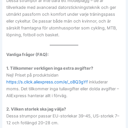
Dessa strumpor är inte bara ett modeplagg – de är
tillverkade med avancerad datorstickningsteknik och ger
utmärkt passform och komfort under varje träningspass
eller cykeltur. De passar både män och kvinnor, och är
särskilt framtagna för utomhussporter som cykling, MTB,
löpning, fotboll och basket.
Vanliga frågor (FAQ):
1. Tillkommer verkligen inga extra avgifter?
Nej! Priset på produktsidan
https://s.click.aliexpress.com/e/_oBQ3gYf
inkluderar
moms. Det tillkommer inga tullavgifter eller dolda avgifter –
AliExpress hanterar allt i förväg.
2. Vilken storlek ska jag välja?
Dessa strumpor passar EU-storlekar 39–45, US-storlek 7–
12 och fotlängd 20–28 cm.