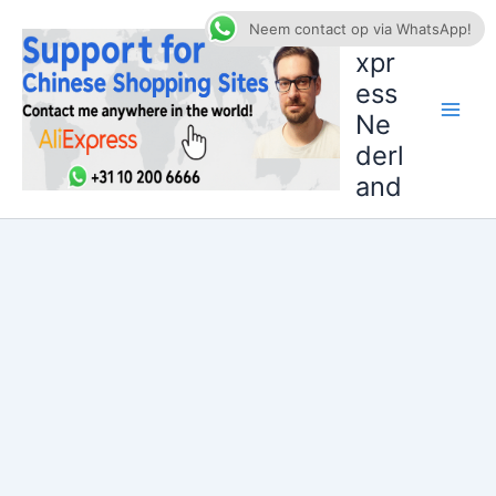
Ga
AliE
Neem contact op via WhatsApp!
naar
xpr
de
ess
inhoud
Ne
derl
and