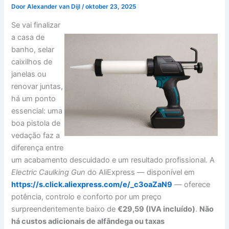
Door
Alexander van Dijl
/
oktober 23, 2025
Se vai finalizar
a casa de
banho, selar
caixilhos de
janelas ou
renovar juntas,
há um ponto
essencial: uma
boa pistola de
vedação faz a
diferença entre
um acabamento descuidado e um resultado profissional. A
Electric Caulking Gun
do AliExpress — disponível em
https://s.click.aliexpress.com/e/_c3oaZaN9
— oferece
potência, controlo e conforto por um preço
surpreendentemente baixo de
€29,59 (IVA incluído)
.
Não
há custos adicionais de alfândega ou taxas