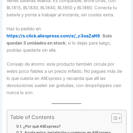
tienes baterías Makita. Es compatible, entre otras, con
BL1815, BL1830, BL1840, BL1850 y BL1860. Conecta tu
batería y ponte a trabajar al instante, sin costes extra.
Haz tu pedido en
https://s.click.aliexpress.com/e/_c3oaZaN9
.
Solo
quedan 3 unidades en stock
; si lo dejas para luego,
podrías quedarte sin ella.
Consejo de ahorro: este producto también circula por
webs poco fiables a un precio inflado. No pagues más de
lo que cuesta en AliExpress y recuerda que allí las
devoluciones suelen ser gratuitas; con dropshippers casi
nunca lo son.
Table of Contents
¿Por qué AliExpress?
Ayuda extra: instalación y compras en AliExpress