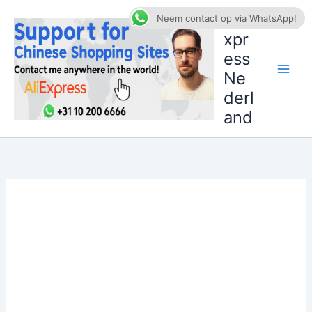
Ga
AliE
Neem contact op via WhatsApp!
naar
xpr
de
ess
inhoud
Ne
derl
and