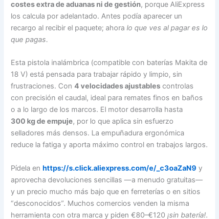
costes extra de aduanas ni de gestión
, porque AliExpress
los calcula por adelantado. Antes podía aparecer un
recargo al recibir el paquete; ahora
lo que ves al pagar es lo
que pagas
.
Esta pistola inalámbrica (compatible con baterías Makita de
18 V) está pensada para trabajar rápido y limpio, sin
frustraciones. Con
4 velocidades ajustables
controlas
con precisión el caudal, ideal para remates finos en baños
o a lo largo de los marcos. El motor desarrolla hasta
300 kg de empuje
, por lo que aplica sin esfuerzo
selladores más densos. La empuñadura ergonómica
reduce la fatiga y aporta máximo control en trabajos largos.
Pídela en
https://s.click.aliexpress.com/e/_c3oaZaN9
y
aprovecha devoluciones sencillas —a menudo gratuitas—
y un precio mucho más bajo que en ferreterías o en sitios
“desconocidos”. Muchos comercios venden la misma
herramienta con otra marca y piden €80–€120
¡sin batería!
.