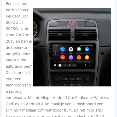
Ben je in het
bezit van een
Peugeot 307,
307CC of
307SW uit de
jaren 2002 tot
2013 en ben je
de beperkte
mogelijkheden
van je oude
autoradio beu?
Dan is het tijd
voor een
technologisch
e sprong
voorwaarts. Met de Hizpo Android Car Radio met Wireless
CarPlay en Android Auto maak je van je dashboard een
slim multimediaal commandocentrum. En het mooiste?
Deze alleskunner is nu verkrijgbaar voor slechts €43,23