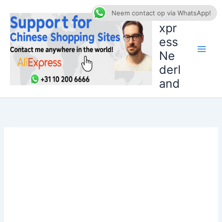
Ga
AliE
Neem contact op via WhatsApp!
naar
xpr
de
ess
inhoud
Ne
derl
and