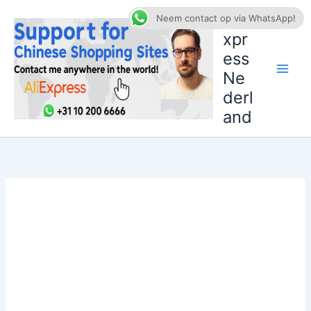
Ga
AliE
Neem contact op via WhatsApp!
naar
xpr
de
ess
inhoud
Ne
derl
and