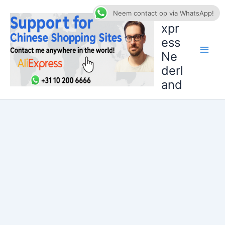
Ga
AliE
Neem contact op via WhatsApp!
naar
xpr
de
ess
inhoud
Ne
derl
and