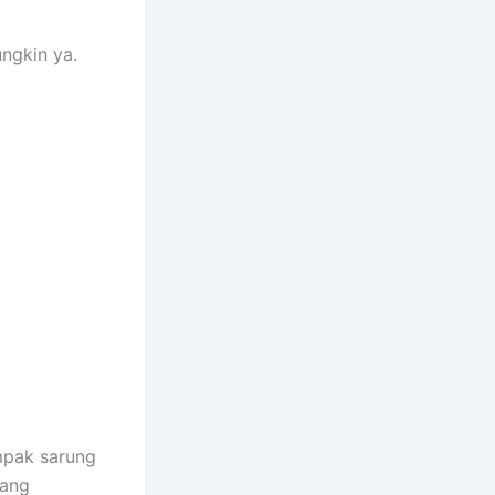
ngkin ya.
mpak sarung
yang