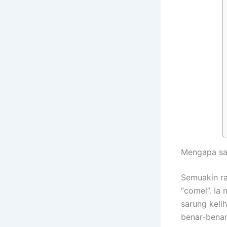
Mengapa sar
Semuakin ra
“comel”. Ia
sarung keli
benar-bena