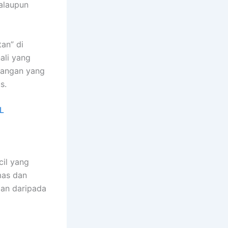
alaupun
tan” di
ali yang
langan yang
s.
0L
cil yang
mas dan
ian daripada