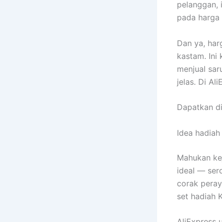
pelanggan, 
pada harga 
Dan ya, ha
kastam. Ini
menjual sar
jelas. Di A
Dapatkan d
Idea hadiah
Mahukan kej
ideal — ser
corak peray
set hadiah 
AliExpress 