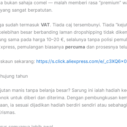
ia bukan sahaja comel — malah memberi rasa “premium” w
yang sangat berpatutan.
rga sudah termasuk
VAT
. Tiada caj tersembunyi. Tiada “keju
 kelebihan besar berbanding laman dropshipping tidak diken
ung sama pada harga 10–20 €, selalunya tanpa polisi pemu
liExpress, pemulangan biasanya
percuma
dan prosesnya telu
iskaun sekarang:
https://s.click.aliexpress.com/e/_c3XQ6x
 hujung tahun
utan manis tanpa belanja besar? Sarung ini ialah hadiah ke
onok untuk diberi dan diterima. Dengan pembungkusan ke
aan, ia sesuai dijadikan hadiah berdiri sendiri atau sebahag
Krismas.
urus semuanya lebih awal