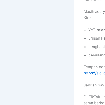
Masih ada y
Kini:
VAT
tela
urusan k
penghan
pemulan
Tempah dar
https://s.c
Jangan baya
Di TikTok, 
sama berhar