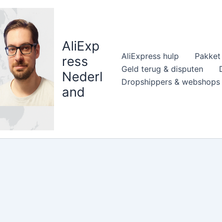
AliExp
AliExpress hulp
Pakket 
ress
Geld terug & disputen
Nederl
Dropshippers & webshops
and