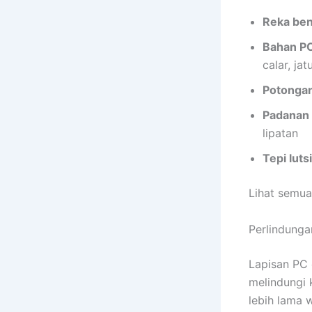
Reka ben
Bahan PC
calar, ja
Potongan
Padanan 
lipatan
Tepi luts
Lihat semua
Perlindunga
Lapisan PC
melindungi 
lebih lama 