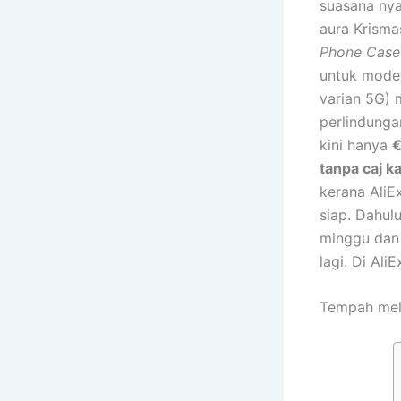
suasana ny
aura Krisma
Phone Case
untuk model 
varian 5G)
perlindunga
kini hanya
€
tanpa caj 
kerana AliE
siap. Dahu
minggu dan 
lagi. Di Ali
Tempah mela