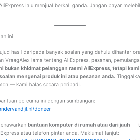
AliExpress lalu menjual berkali ganda. Jangan bayar melebi
an ini
ujud hasil daripada banyak soalan yang dahulu dihantar or
an VraagAlex lama tentang AliExpress, pesanan, pemulang
i bukan khidmat pelanggan rasmi AliExpress, tetapi kami
oalan mengenai produk ini atau pesanan anda.
Tinggalka
en — kami balas secara peribadi.
bantuan percuma ini dengan sumbangan:
andervandijl.nl/doneer
menawarkan
bantuan komputer di rumah atau dari jauh
— t
iExpress atau telefon pintar anda. Maklumat lanjut: