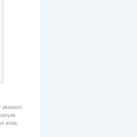
 aksesori
 banyak
on anda