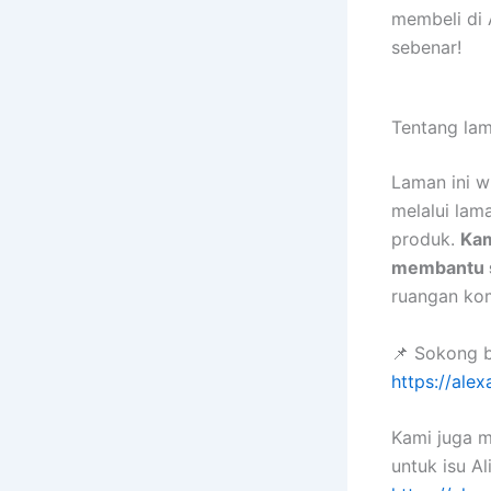
membeli di 
sebenar!
Tentang lam
Laman ini w
melalui lam
produk.
Kam
membantu s
ruangan kom
📌 Sokong 
https://alex
Kami juga 
untuk isu Al