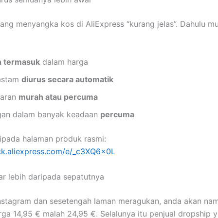
ang menyangka kos di AliExpress “kurang jelas”. Dahulu mu
h termasuk
dalam harga
astam
diurus secara automatik
taran
murah atau percuma
gan dalam banyak keadaan
percuma
ipada halaman produk rasmi:
lick.aliexpress.com/e/_c3XQ6x0L
r lebih daripada sepatutnya
Instagram dan sesetengah laman meragukan, anda akan na
ga 14,95 € malah 24,95 €. Selalunya itu penjual dropship 