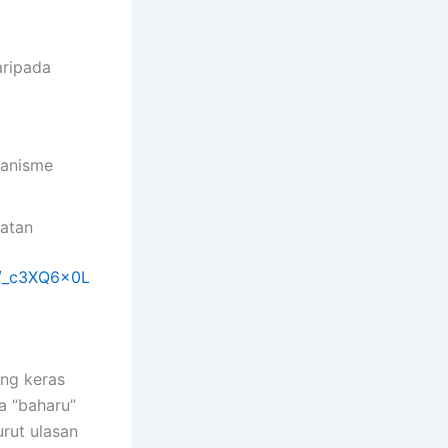
aripada
anisme
hatan
/e/_c3XQ6x0L
ng keras
a “baharu”
rut ulasan