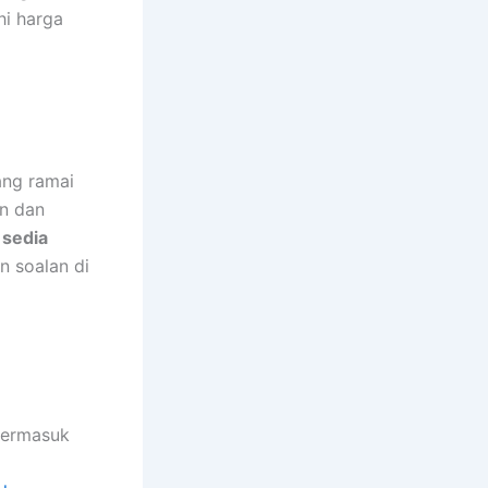
hi harga
ang ramai
an dan
 sedia
n soalan di
ermasuk