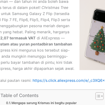
aman — dan tahun ini anda boleh bawa
s terus di dalam poket!
Christmas Tree
untuk Samsung Galaxy Z Flip (tersedia
Flip 7 FE, Flip6, Flip5, Flip4, Flip3 serta
 menggabungkan pesona meriah dengan
n yang hebat. Paling menarik, harganya
2,07 termasuk VAT
di AliExpress —
kastam atau yuran pentadbiran tambahan
xpress kini mengurus kos tersebut siap-
lu anda mungkin menunggu berminggu-
perlu bayar tambahan di pintu; kini tidak
Express, harga akhir dipaparkan sejak awal.
lui pautan rasmi:
https://s.click.aliexpress.com/e/_c3XQ6
Table of Contents
Mengapa sarung Krismas ini begitu popular