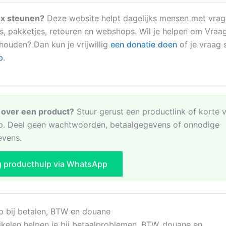
x steunen?
Deze website helpt dagelijks mensen met vrag
s, pakketjes, retouren en webshops. Wil je helpen om Vraa
 houden? Dan kun je vrijwillig
een donatie doen
of je vraag s
p
.
e over een product?
Stuur gerust een productlink of korte 
. Deel geen wachtwoorden, betaalgegevens of onnodige
evens.
g producthulp via WhatsApp
p bij betalen, BTW en douane
ikelen helpen je bij betaalproblemen, BTW, douane en