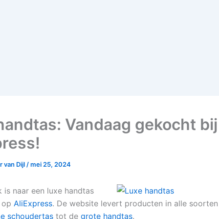
handtas: Vandaag gekocht bij
press!
 van Dijl
/
mei 25, 2024
 is naar een luxe handtas
k op
AliExpress
. De website levert producten in alle soorte
ne schoudertas
tot de
grote handtas
.