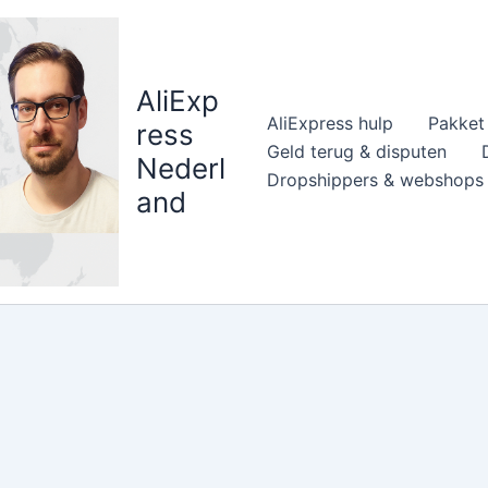
AliExp
AliExpress hulp
Pakket 
ress
Geld terug & disputen
Nederl
Dropshippers & webshops
and