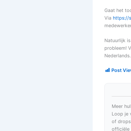
Gaat het t
Via
https:/
medewerker 
Natuurlijk i
probleem! V
Nederlands.
Post Vie
Meer hul
Loop je 
of drops
officiël