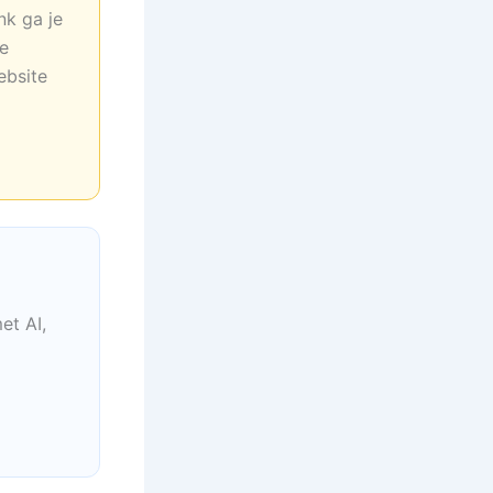
nk ga je
ne
ebsite
et AI,