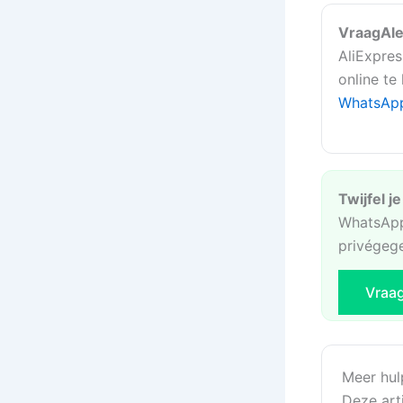
VraagAle
AliExpres
online te
WhatsAp
Twijfel j
WhatsApp
privégeg
Vraa
Meer hul
Deze art