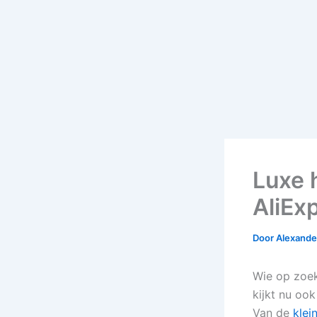
Luxe 
AliEx
Door
Alexander
Wie op zoek
kijkt nu oo
Van de
klei