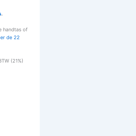
s
.
xe handtas of
er de 22
 BTW (21%)