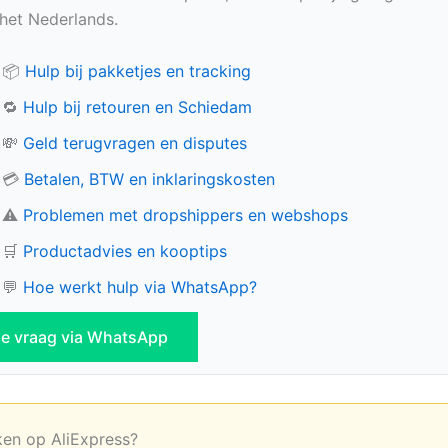
n het Nederlands.
📦
Hulp bij pakketjes en tracking
🔁
Hulp bij retouren en Schiedam
💸
Geld terugvragen en disputes
💳
Betalen, BTW en inklaringskosten
⚠️
Problemen met dropshippers en webshops
🛒
Productadvies en kooptips
💬
Hoe werkt hulp via WhatsApp?
 je vraag via WhatsApp
ken op AliExpress?