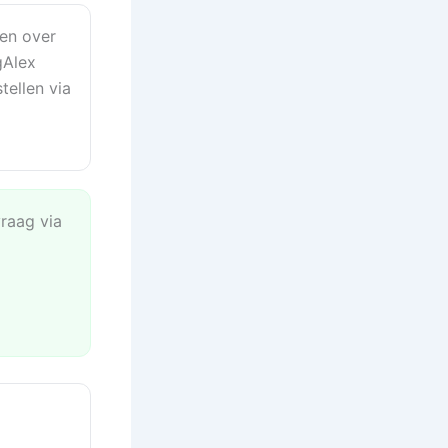
en over
gAlex
tellen via
vraag via