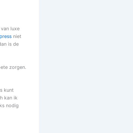
 van luxe
press
niet
an is de
oete zorgen.
as kunt
h kan ik
nks nodig