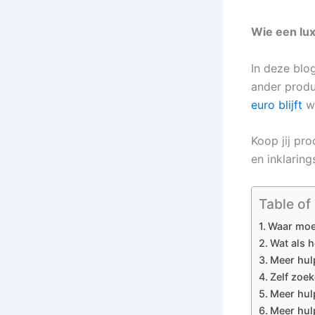
Wie een lux
In deze blog
ander produc
euro blijft
wa
Koop jij pr
en inklarin
Table of
Waar moet
Wat als h
Meer hul
Zelf zoe
Meer hulp
Meer hul