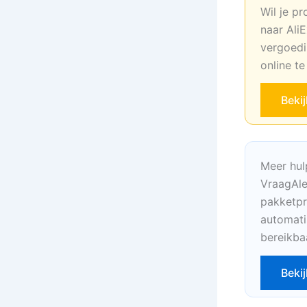
Wil je pr
naar AliE
vergoedi
online t
Beki
Meer hul
VraagAle
pakketpr
automati
bereikba
Bekij