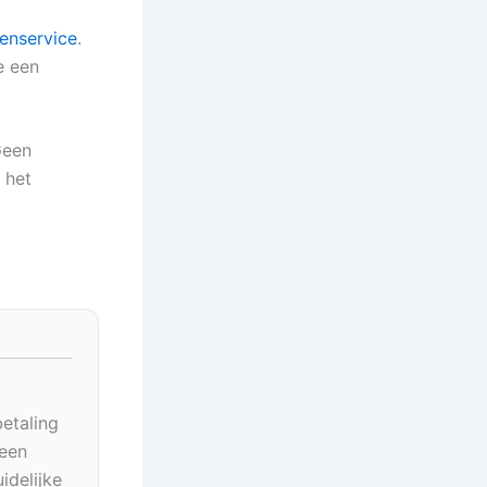
tenservice
.
e een
Geen
 het
betaling
geen
idelijke