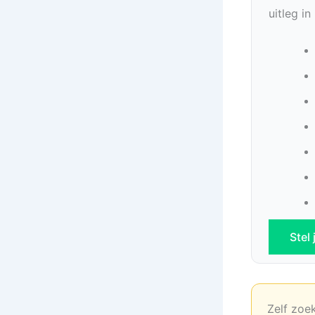
uitleg i
Stel
Zelf zoe