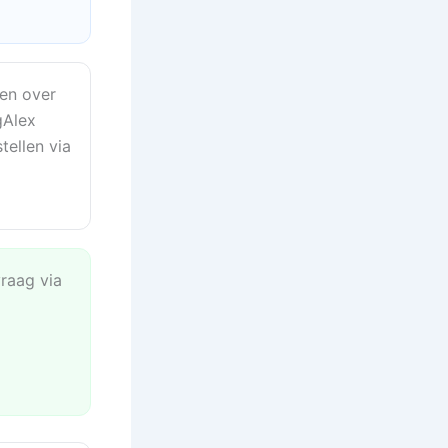
en over
gAlex
tellen via
vraag via