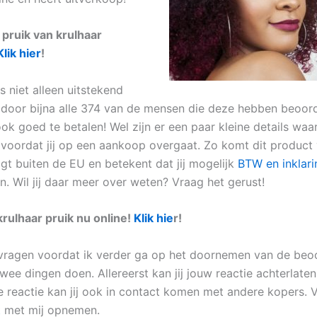
 pruik van krulhaar
Klik hier
!
s niet alleen uitstekend
door bijna alle 374 van de mensen die deze hebben beoord
ook goed te betalen! Wel zijn er een paar kleine details waa
 voordat jij op een aankoop overgaat. Zo komt dit product 
igt buiten de EU en betekent dat jij mogelijk
BTW en inklar
n. Wil jij daar meer over weten? Vraag het gerust!
rulhaar pruik nu online!
Klik hie
r!
 vragen voordat ik verder ga op het doornemen van de beo
twee dingen doen. Allereerst kan jij jouw reactie achterlate
 reactie kan jij ook in contact komen met andere kopers. Ve
t
met mij opnemen.