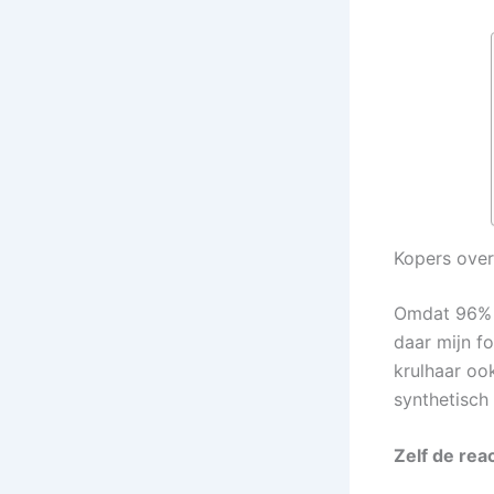
Kopers over
Omdat 96% v
daar mijn f
krulhaar oo
synthetisch
Zelf de rea