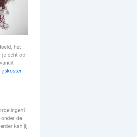
eeld, het
r je echt op
vanuit
ingskosten
ordelingen?
n onder de
rder kan jij