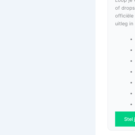
of drops
officiël
uitleg i
Stel