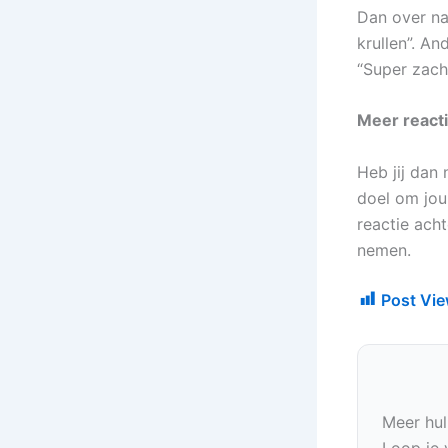
Dan over na
krullen”. A
“Super zacht
Meer react
Heb jij dan
doel om jou
reactie ach
nemen.
Post Vie
Meer hul
Loop je 