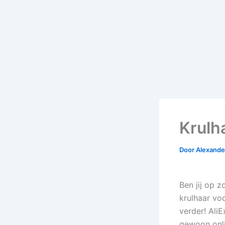
Krulha
Door
Alexander
Ben jij op 
krulhaar voo
verder! Ali
gewoon onli