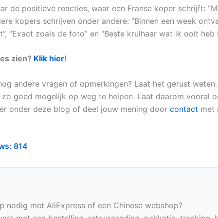
ar de positieve reacties, waar een Franse koper schrijft: “
ndere kopers schrijven onder andere: “Binnen een week ontv
”, “Exact zoals de foto” en “Beste krulhaar wat ik ooit heb
ies zien?
Klik hier
!
 nog andere vragen of opmerkingen? Laat het gerust weten. 
 zo goed mogelijk op weg te helpen. Laat daarom vooral 
ter onder deze blog of deel jouw mening door
contact
met m
ws:
814
p nodig met AliExpress of een Chinese webshop?
vast met een bestelling, retourzending, pakketje, tracking, 