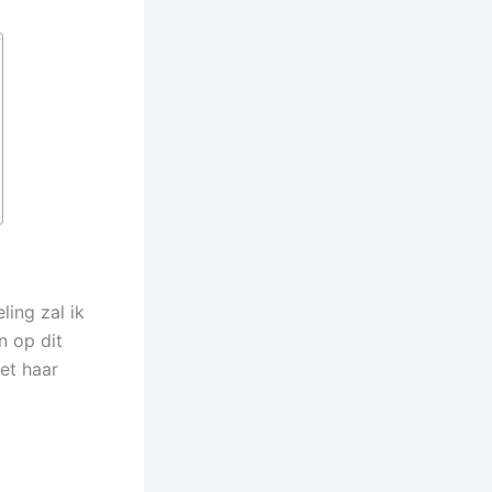
ling zal ik
n op dit
et haar