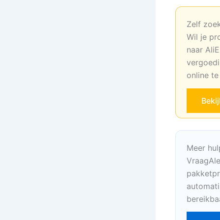
Zelf zoe
Wil je pr
naar AliE
vergoedi
online t
Beki
Meer hul
VraagAle
pakketpr
automati
bereikba