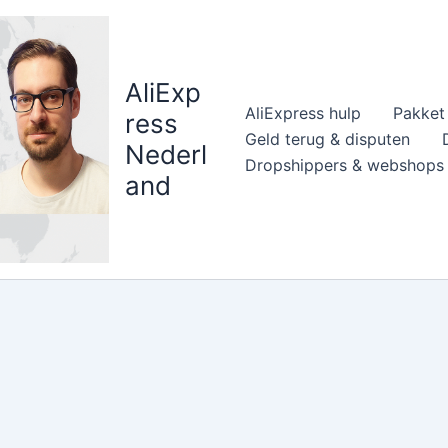
AliExp
AliExpress hulp
Pakket 
ress
Geld terug & disputen
Nederl
Dropshippers & webshops
and