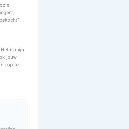
Mooie
angen”,
 bekocht”.
Het is mijn
ook jouw
ij op te
betaling