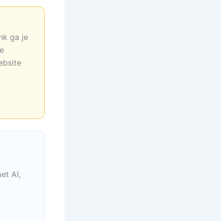
nk ga je
ne
ebsite
et AI,