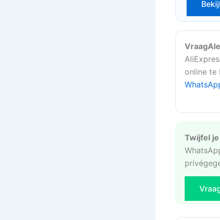
Bekij
VraagAle
AliExpres
online te
WhatsAp
Twijfel j
WhatsApp
privégeg
Vraa