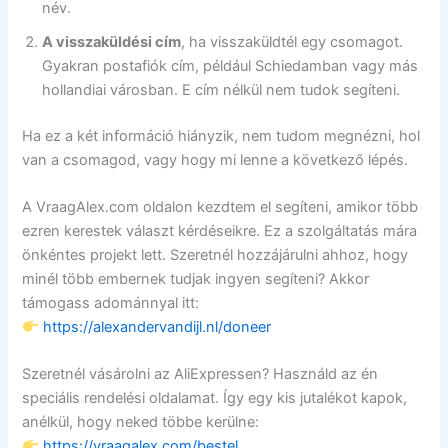
név.
A visszaküldési cím
, ha visszaküldtél egy csomagot.
Gyakran postafiók cím, például Schiedamban vagy más
hollandiai városban. E cím nélkül nem tudok segíteni.
Ha ez a két információ hiányzik, nem tudom megnézni, hol
van a csomagod, vagy hogy mi lenne a következő lépés.
A VraagAlex.com oldalon kezdtem el segíteni, amikor több
ezren kerestek választ kérdéseikre. Ez a szolgáltatás mára
önkéntes projekt lett. Szeretnél hozzájárulni ahhoz, hogy
minél több embernek tudjak ingyen segíteni? Akkor
támogass adománnyal itt:
https://alexandervandijl.nl/doneer
Szeretnél vásárolni az AliExpressen? Használd az én
speciális rendelési oldalamat. Így egy kis jutalékot kapok,
anélkül, hogy neked többe kerülne:
https://vraagalex.com/bestel