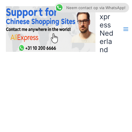
Ga
AliE
Neem contact op via WhatsApp!
naar
xpr
de
ess
inhoud
Ned
erla
nd