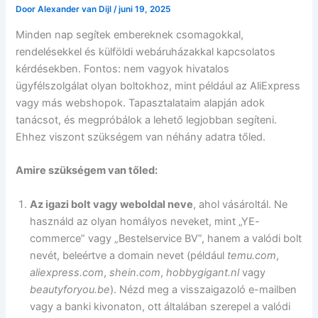
Door
Alexander van Dijl
/
juni 19, 2025
Minden nap segítek embereknek csomagokkal,
rendelésekkel és külföldi webáruházakkal kapcsolatos
kérdésekben. Fontos: nem vagyok hivatalos
ügyfélszolgálat olyan boltokhoz, mint például az AliExpress
vagy más webshopok. Tapasztalataim alapján adok
tanácsot, és megpróbálok a lehető legjobban segíteni.
Ehhez viszont szükségem van néhány adatra tőled.
Amire szükségem van tőled:
Az igazi bolt vagy weboldal neve
, ahol vásároltál. Ne
használd az olyan homályos neveket, mint „YE-
commerce” vagy „Bestelservice BV”, hanem a valódi bolt
nevét, beleértve a domain nevet (például
temu.com
,
aliexpress.com
,
shein.com
,
hobbygigant.nl
vagy
beautyforyou.be
). Nézd meg a visszaigazoló e-mailben
vagy a banki kivonaton, ott általában szerepel a valódi