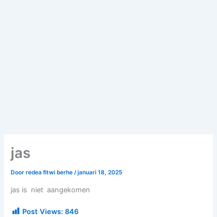
jas
Door
redea fitwi berhe
/
januari 18, 2025
jas is niet aangekomen
Post Views:
846