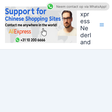
Ga
AliE
Neem contact op via WhatsApp!
naar
xpr
de
ess
inhoud
Ne
derl
and