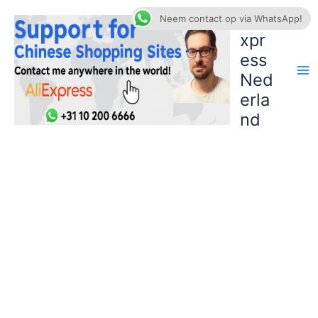
Ga
AliE
Neem contact op via WhatsApp!
naar
xpr
de
ess
inhoud
Ned
erla
nd