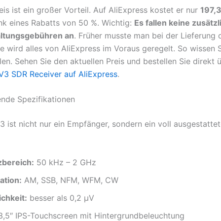
is ist ein großer Vorteil. Auf AliExpress kostet er nur
197,3
k eines Rabatts von 50 %. Wichtig:
Es fallen keine zusätzl
ltungsgebühren an
. Früher musste man bei der Lieferung o
te wird alles von AliExpress im Voraus geregelt. So wissen 
en. Sehen Sie den aktuellen Preis und bestellen Sie direkt 
3 SDR Receiver auf AliExpress
.
nde Spezifikationen
 ist nicht nur ein Empfänger, sondern ein voll ausgestatte
bereich:
50 kHz – 2 GHz
tion:
AM, SSB, NFM, WFM, CW
chkeit:
besser als 0,2 μV
,5″ IPS-Touchscreen mit Hintergrundbeleuchtung