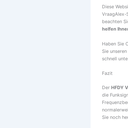
Diese Websi
VraagAlex-Se
beachten Si
helfen Ihne
Haben Sie C
Sie unseren
schnell unte
Fazit
Der
HFDY V
die Funksig
Frequenzber
normalerwei
Sie noch he