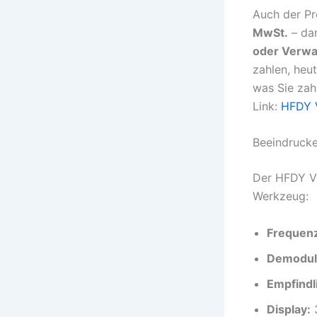
Auch der Pre
MwSt.
– dan
oder Verwa
zahlen, heu
was Sie zahl
Link:
HFDY V
Beeindrucke
Der HFDY V3
Werkzeug:
Frequenz
Demodula
Empfindli
Display:
3