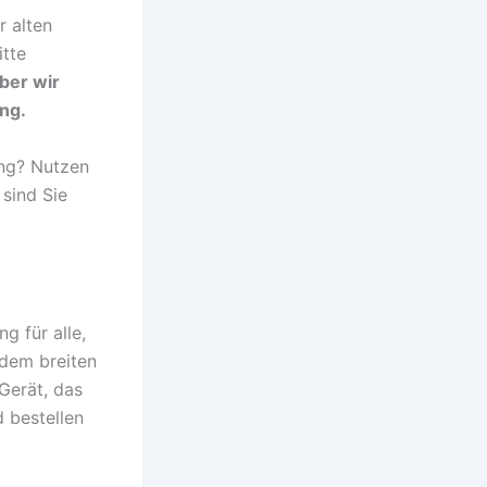
r alten
itte
aber wir
ng.
ung? Nutzen
 sind Sie
g für alle,
 dem breiten
Gerät, das
 bestellen