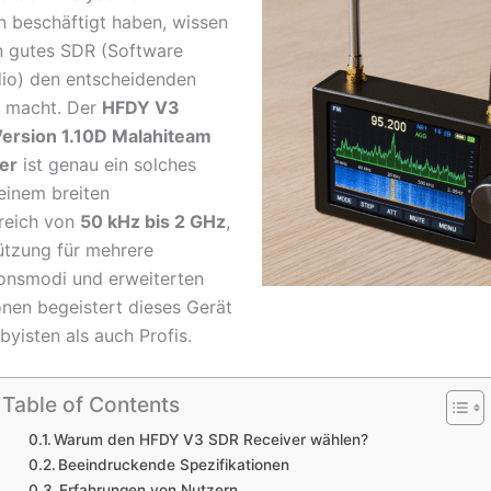
n beschäftigt haben, wissen
in gutes SDR (Software
io) den entscheidenden
d macht. Der
HFDY V3
ersion 1.10D Malahiteam
er
ist genau ein solches
seinem breiten
reich von
50 kHz bis 2 GHz
,
ützung für mehrere
onsmodi und erweiterten
nen begeistert dieses Gerät
yisten als auch Profis.
Table of Contents
Warum den HFDY V3 SDR Receiver wählen?
Beeindruckende Spezifikationen
Erfahrungen von Nutzern