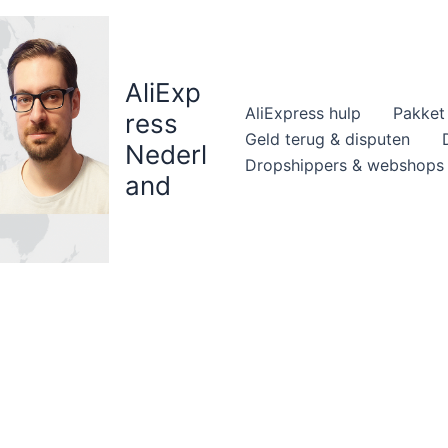
AliExp
AliExpress hulp
Pakket 
ress
Geld terug & disputen
Nederl
Dropshippers & webshops
and