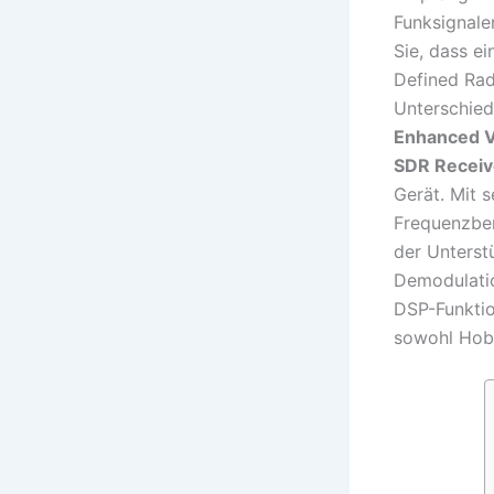
Funksignale
Sie, dass e
Defined Rad
Unterschie
Enhanced V
SDR Receiv
Gerät. Mit 
Frequenzbe
der Unterst
Demodulati
DSP-Funktio
sowohl Hobb