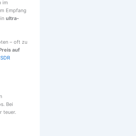
n im
beim Empfang
ein
ultra-
ten – oft zu
Preis auf
 SDR
n
s. Bei
 teuer.