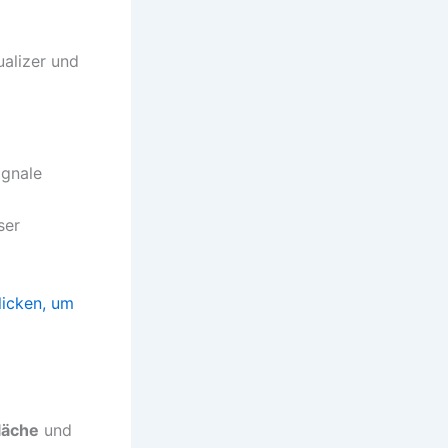
ualizer und
ignale
ser
klicken, um
läche
und