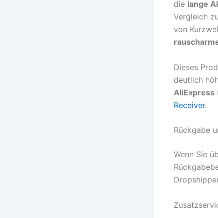
die
lange A
Vergleich z
von Kurzwel
rauscharm
Dieses Prod
deutlich hö
AliExpress
Receiver
.
Rückgabe un
Wenn Sie üb
Rückgabebed
Dropshipper
Zusatzservi