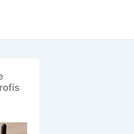
e
rofis